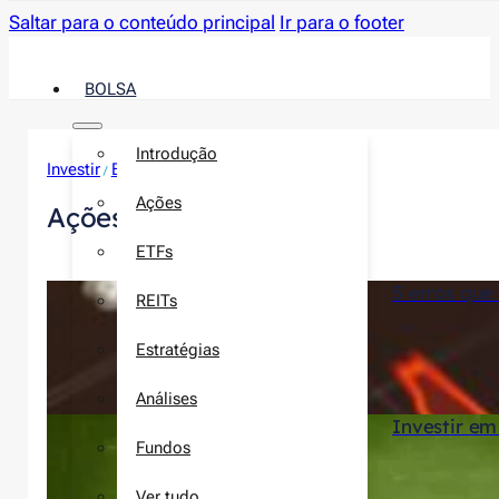
Saltar para o conteúdo principal
Ir para o footer
BOLSA
Introdução
Investir
Bolsa
/
Ações
Ações
ETFs
5 erros que
REITs
Estratégias
Análises
Investir em
Fundos
Ver tudo