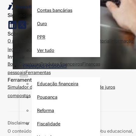
Contas bancárias
Siga-nos nas redes sociais
Ouro
Sobre
PPR
O projecto investir.pt
Autores
Metodologia editorial
Informação
legal
Política de privacidade
Contactos
Ver tudo
Investir
Bolsa
Corretoras
Produtos financeiros
Finanças
FINANÇAS PESSOAIS
pessoais
Ferramentas
Ferramentas
Educação financeira
Simulador de depósitos a prazo
Calculadora de juros
compostos
Poupança
Reforma
Disclaimer
Fiscalidade
O conteúdo deste site é apenas informativo e/ou educacional,