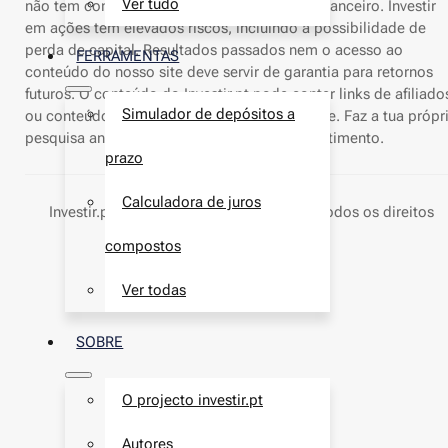
Ver tudo
não tem como objetivo o aconselhamento financeiro. Investir
em ações tem elevados riscos, incluindo a possibilidade de
perda de capital. Resultados passados nem o acesso ao
FERRAMENTAS
conteúdo do nosso site deve servir de garantia para retornos
futuros. O conteúdo do Investir.pt pode conter links de afiliado
Simulador de depósitos a
ou conteúdo patrocinado para sustentar o site. Faz a tua própr
pesquisa antes de tomares decisões de investimento.
prazo
Calculadora de juros
Investir.pt ® marca nacional
nº736274
- Todos os direitos
reservados © 2026
compostos
Ver todas
SOBRE
O projecto investir.pt
Autores