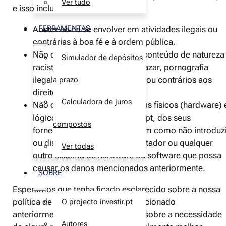
Ver tudo
e isso inclui, mas não se limita a:
FERRAMENTAS
Abster-se de se envolver em atividades ilegais ou
contrárias à boa fé e à ordem pública.
Não divulgar propaganda ou conteúdo de natureza
Simulador de depósitos
racista, xenofóbica, jogos de azar, pornografia
ilegal, apologia ao terrorismo ou contrários aos
a prazo
direitos humanos.
Calculadora de juros
Não causar danos aos sistemas físicos (hardware) 
lógicos (software) do Investir.pt, dos seus
compostos
fornecedores ou terceiros, bem como não introduz
ou disseminar vírus de computador ou qualquer
Ver todas
outro sistema de hardware ou software que possa
causar os danos mencionados anteriormente.
SOBRE
Esperamos que tenha ficado esclarecido sobre a nossa
política de privacidade. Como mencionado
O projecto investir.pt
anteriormente, caso tenha dúvidas sobre a necessidade
Autores