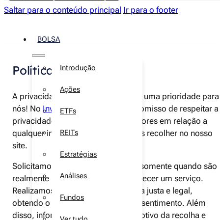
Saltar para o conteúdo principal
Ir para o footer
BOLSA
Política de privacidade
Introdução
Ações
A privacidade dos nossos leitores é uma prioridade para
nós! No
Investir.pt
, temos o compromisso de respeitar a
ETFs
privacidade de todos os nossos leitores em relação a
qualquer informação que possamos recolher no nosso
REITs
site.
Estratégias
Solicitamos informações pessoais somente quando são
Análises
realmente necessárias para lhe fornecer um serviço.
Realizamos esse processo de forma justa e legal,
Fundos
obtendo o seu conhecimento e consentimento. Além
disso, informamos claramente o motivo da recolha e
Ver tudo