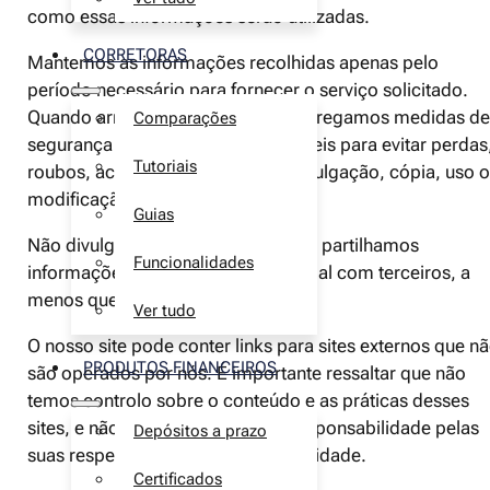
como essas informações serão utilizadas.
CORRETORAS
Mantemos as informações recolhidas apenas pelo
período necessário para fornecer o serviço solicitado.
Quando armazenamos dados, empregamos medidas de
Comparações
segurança comercialmente aceitáveis para evitar perdas
Tutoriais
roubos, acesso não autorizado, divulgação, cópia, uso 
modificação indevida.
Guias
Não divulgamos publicamente nem partilhamos
Funcionalidades
informações de identificação pessoal com terceiros, a
menos que seja exigido por lei.
Ver tudo
O nosso site pode conter links para sites externos que n
PRODUTOS FINANCEIROS
são operados por nós. É importante ressaltar que não
temos controlo sobre o conteúdo e as práticas desses
sites, e não podemos assumir a responsabilidade pelas
Depósitos a prazo
suas respectivas políticas de privacidade.
Certificados