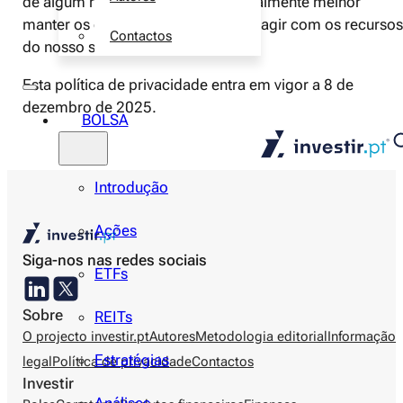
de algum recurso específico, é geralmente melhor
manter os cookies ativados ao interagir com os recursos
Contactos
do nosso site.
Esta política de privacidade entra em vigor a 8 de
dezembro de 2025.
BOLSA
Introdução
Ações
Siga-nos nas redes sociais
ETFs
Sobre
REITs
O projecto investir.pt
Autores
Metodologia editorial
Informação
Estratégias
legal
Política de privacidade
Contactos
Investir