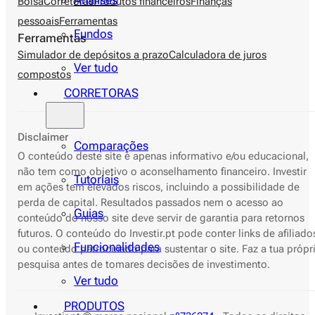
Análises
Bolsa
Corretoras
Produtos financeiros
Finanças
pessoais
Ferramentas
Fundos
Ferramentas
Simulador de depósitos a prazo
Calculadora de juros
Ver tudo
compostos
CORRETORAS
Disclaimer
Comparações
O conteúdo deste site é apenas informativo e/ou educacional,
não tem como objetivo o aconselhamento financeiro. Investir
Tutoriais
em ações tem elevados riscos, incluindo a possibilidade de
perda de capital. Resultados passados nem o acesso ao
Guias
conteúdo do nosso site deve servir de garantia para retornos
futuros. O conteúdo do Investir.pt pode conter links de afiliado
Funcionalidades
ou conteúdo patrocinado para sustentar o site. Faz a tua própr
pesquisa antes de tomares decisões de investimento.
Ver tudo
PRODUTOS