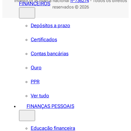
Investir.pt ® marca nacional
nº736274
- Todos os direitos
FINANCEIROS
reservados © 2026
Depósitos a prazo
Certificados
Contas bancárias
Ouro
PPR
Ver tudo
FINANÇAS PESSOAIS
Educação financeira