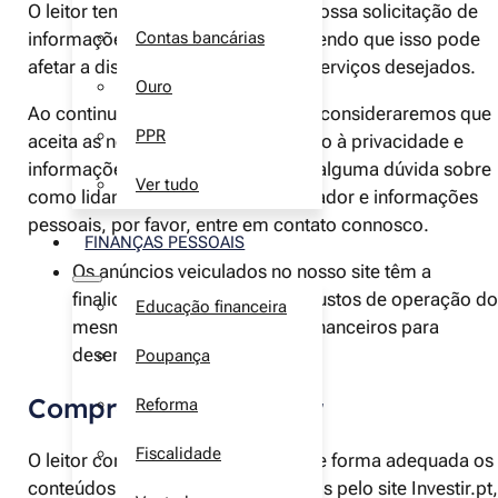
O leitor tem o direito de recusar a nossa solicitação de
informações pessoais, compreendendo que isso pode
Contas bancárias
afetar a disponibilidade de alguns serviços desejados.
Ouro
Ao continuar a utilizar o nosso site, consideraremos que
PPR
aceita as nossas práticas em relação à privacidade e
informações pessoais. Caso tenha alguma dúvida sobre
Ver tudo
como lidamos com dados do utilizador e informações
pessoais, por favor, entre em contato connosco.
FINANÇAS PESSOAIS
Os anúncios veiculados no nosso site têm a
finalidade de compensar os custos de operação do
Educação financeira
mesmo e fornecer recursos financeiros para
desenvolvimentos futuros.
Poupança
Compromisso do leitor
Reforma
Fiscalidade
O leitor compromete-se a utilizar de forma adequada os
conteúdos e informações fornecidos pelo site Investir.pt,