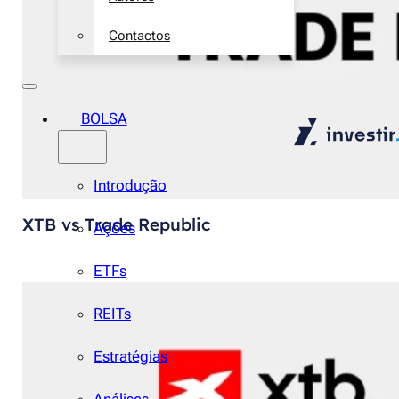
Contactos
BOLSA
Introdução
XTB vs Trade Republic
Ações
ETFs
REITs
Estratégias