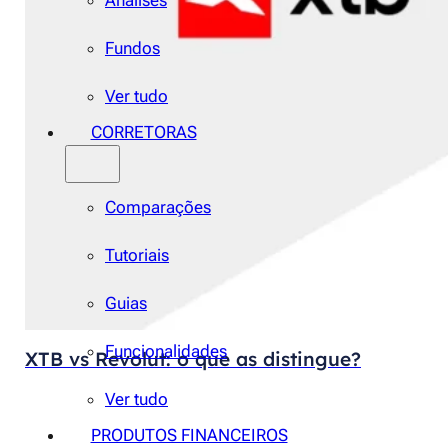
Análises
Fundos
Ver tudo
CORRETORAS
Comparações
Tutoriais
Guias
Funcionalidades
XTB vs Revolut: o que as distingue?
Ver tudo
PRODUTOS FINANCEIROS