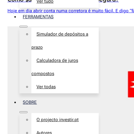
Ver tudo
Hoje em dia abrir conta numa corretora é muito fácil. E digo 
FERRAMENTAS
Simulador de depósitos a
prazo
Calculadora de juros
compostos
Ver todas
SOBRE
O projecto investir.pt
Autores