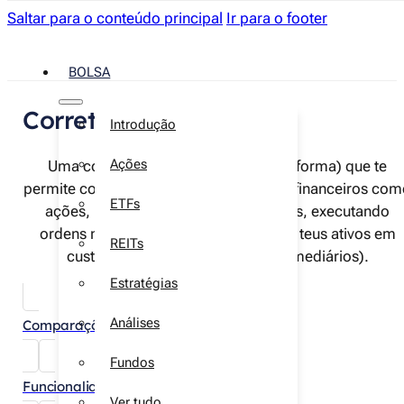
Saltar para o conteúdo principal
Ir para o footer
BOLSA
Corretoras
Introdução
Ações
Uma corretora é uma entidade (plataforma) que te
permite comprar e vender instrumentos financeiros co
ETFs
ações, ETFs, obrigações ou derivados, executando
ordens nos mercados e guardando os teus ativos em
REITs
custódia (diretamente ou via intermediários).
Estratégias
Análises
Comparações
Fundos
Funcionalidades
Ver tudo