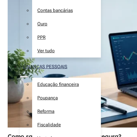
Contas bancárias
Ouro
PPR
Ver tudo
FINANÇAS PESSOAIS
Educação financeira
Poupança
Reforma
Fiscalidade
Como saber se uma corretora é segura?