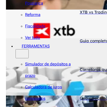
Poupança
XTB vs Tradin
Reforma
Fiscalidade
Ver tudo
Guia complet
FERRAMENTAS
Simulador de depósitos a
Corretoras q
prazo
Calculadora de juros
Quais as corr
compostos