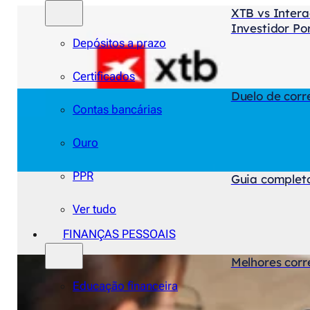
XTB vs Intera
Investidor Po
Depósitos a prazo
Certificados
Duelo de corr
Contas bancárias
Ouro
PPR
Guia completo
Ver tudo
FINANÇAS PESSOAIS
Melhores corr
Educação financeira