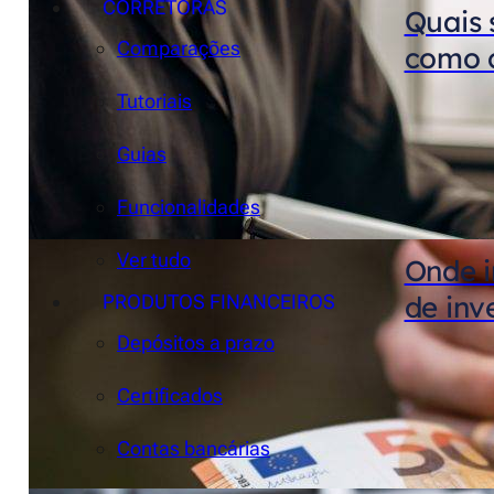
CORRETORAS
Quais 
Comparações
como c
Tutoriais
Guias
Funcionalidades
Ver tudo
Onde i
de inv
PRODUTOS FINANCEIROS
Depósitos a prazo
Certificados
Contas bancárias