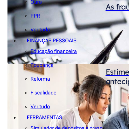
Ouro
As fra
PPR
Ver tudo
FINANÇAS PESSOAIS
Educação financeira
Poupança
Estime
Reforma
antec
Fiscalidade
Ver tudo
FERRAMENTAS
Simulador de depósitos a prazo