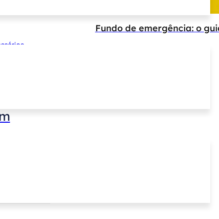
Fundo de emergência: o guia
ssários.
em