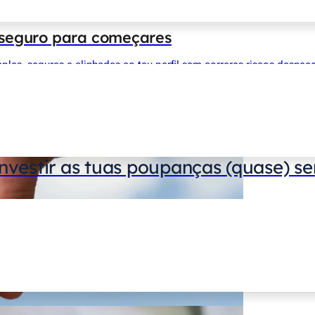
e seguro para começares
es, seguras e alinhadas ao teu perfil sem correres riscos desnece
nvestir as tuas poupanças (quase) s