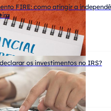
nto FIRE: como atingir a independê
eira
eclarar os investimentos no IRS?