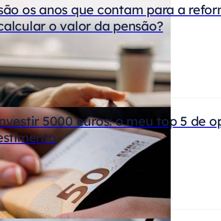
são os anos que contam para a refo
alcular o valor da pensão?
nvestir 5000 euros: o meu top 5 de 
estimento