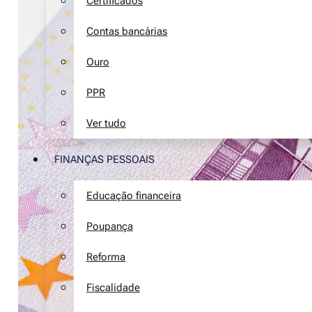
Certificados
Contas bancárias
Ouro
PPR
Ver tudo
FINANÇAS PESSOAIS
Educação financeira
Poupança
Reforma
Fiscalidade