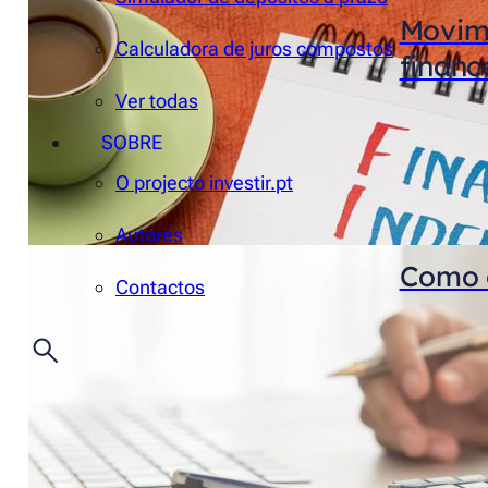
Movime
Calculadora de juros compostos
financ
Ver todas
SOBRE
O projecto investir.pt
Autores
Como d
Contactos