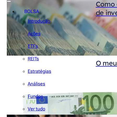
Como a
de inv
BOLSA
Introdução
Ações
ETFs
REITs
O meu 
Estratégias
Análises
Fundos
Ver tudo