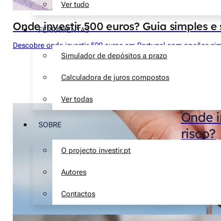
Ver tudo
Onde investir 500 euros? Guia simples 
FERRAMENTAS
Descobre onde investir 500 euros em Portugal com opções simpl
Simulador de depósitos a prazo
Calculadora de juros compostos
Ver todas
Onde i
SOBRE
risco?
O projecto investir.pt
Autores
Contactos