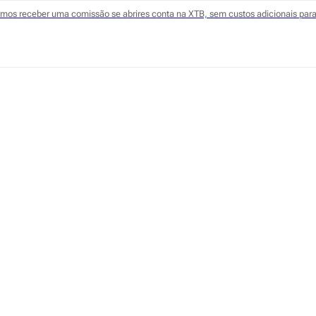
odemos receber uma comissão se abrires conta na XTB, sem custos adicionais para 
no dia a dia — quanto entra, quanto sai e como decides d
ngires objetivos (ex.: fundo de emergência, casa, reforma