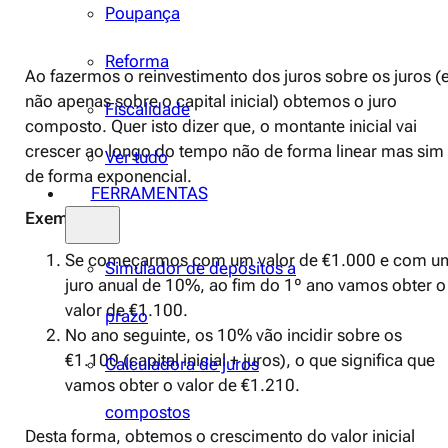
Poupança
Reforma
Ao fazermos o reinvestimento dos juros sobre os juros (
não apenas sobre o capital inicial) obtemos o juro
Fiscalidade
composto. Quer isto dizer que, o montante inicial vai
crescer ao longo do tempo não de forma linear mas sim
Ver tudo
de forma exponencial.
FERRAMENTAS
Exemplo:
Se começarmos com um valor de €1.000 e com u
Simulador de depósitos a
juro anual de 10%, ao fim do 1º ano vamos obter o
valor de €1.100.
prazo
No ano seguinte, os 10% vão incidir sobre os
€1.100 (capital inicial + juros), o que significa que
Calculadora de juros
vamos obter o valor de €1.210.
compostos
Desta forma, obtemos o crescimento do valor inicial