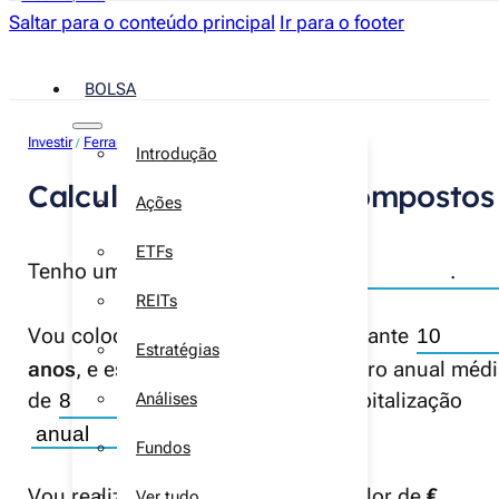
Saltar para o conteúdo principal
Ir para o footer
BOLSA
Investir
Ferramentas
/
Introdução
Calculadora de juros compostos
Ações
ETFs
Tenho um capital inicial de
€
.
REITs
Vou colocar o dinheiro a render durante
Estratégias
anos
, e espero obter uma taxa de juro anual méd
de
%
, com frequência de capitalização
Análises
.
Fundos
Vou realizar reforços mensais no valor de
€
Ver tudo