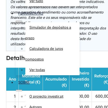
Ver tudo
Os valores de cada simulação são meramente indicativos.
Os valores apresentados não devem ser interpretados
como garantias de rendimento ou como aconselhamento
FERRAMENTAS
financeiro. Este site e os seus responsáveis não se
responsabilizam por quaisquer perdas, danos ou
Simulador de depósitos a
interpretações decorrentes do uso ou da interpretação dos
resultados apresentados pelo nosso simulador. O uso
prazo
desta ferramenta é da inteira responsabilidade do
utilizador.
Calculadora de juros
Detalhes por Ano
compostos
Ver todas
Juro
Dinheiro
Montante
Reforç
Ano
Acumulado
Investido
Total (€)
(€
SOBRE
(€)
(€)
1
1680,00
80,00
1600,00
600,0
O projecto investir.pt
Autores
2
2414,40
214,40
2200,00
600,0