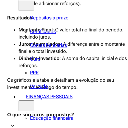
pretende adicionar reforços).
Depósitos a prazo
Resultados:
Montante Final
: O valor total no final do período,
Certificados
incluindo juros.
Juros Acumulados
: A diferença entre o montante
Contas bancárias
final e o total investido.
Dinheiro Investido
: A soma do capital inicial e dos
Ouro
reforços.
PPR
Os gráficos e a tabela detalham a evolução do seu
Ver tudo
investimento ao longo do tempo.
FINANÇAS PESSOAIS
O que são juros compostos?
Educação financeira