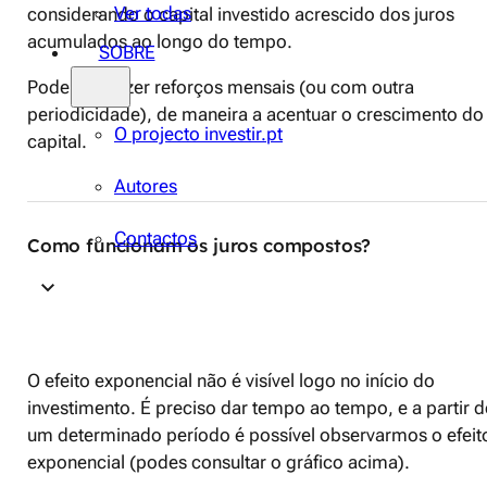
Ver todas
considerando o capital investido acrescido dos juros
acumulados ao longo do tempo.
SOBRE
Podemos fazer reforços mensais (ou com outra
periodicidade), de maneira a acentuar o crescimento do
O projecto investir.pt
capital.
Autores
Contactos
Como funcionam os juros compostos?
O efeito exponencial não é visível logo no início do
investimento. É preciso dar tempo ao tempo, e a partir d
um determinado período é possível observarmos o efeit
exponencial (podes consultar o gráfico acima).