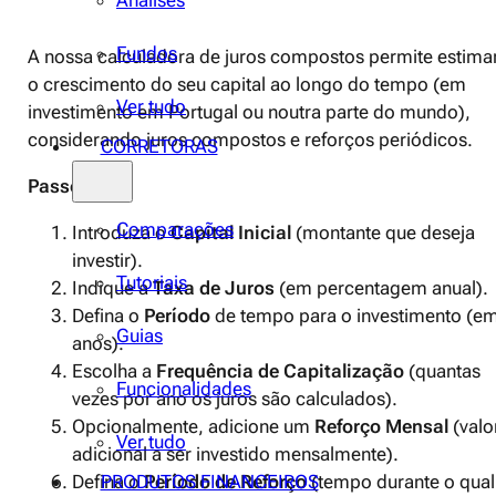
Análises
Fundos
A nossa calculadora de juros compostos permite estima
o crescimento do seu capital ao longo do tempo (em
Ver tudo
investimento em Portugal ou noutra parte do mundo),
considerando juros compostos e reforços periódicos.
CORRETORAS
Passos:
Comparações
Introduza o
Capital Inicial
(montante que deseja
investir).
Tutoriais
Indique a
Taxa de Juros
(em percentagem anual).
Defina o
Período
de tempo para o investimento (e
Guias
anos).
Escolha a
Frequência de Capitalização
(quantas
Funcionalidades
vezes por ano os juros são calculados).
Opcionalmente, adicione um
Reforço Mensal
(valo
Ver tudo
adicional a ser investido mensalmente).
Defina o
Período de Reforço
(tempo durante o qual
PRODUTOS FINANCEIROS