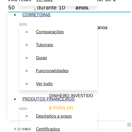
, durante
anos
.
CORRETORAS
Resultados ao final de 10 anos
Comparações
MONTANTE TOTAL
Tutoriais
€10 850,86
Guias
Funcionalidades
JUROS ACUMULADOS
€3850,86
Ver tudo
DINHEIRO INVESTIDO
PRODUTOS FINANCEIROS
€7000,00
Depósitos a prazo
Certificados
€ 12 000,00