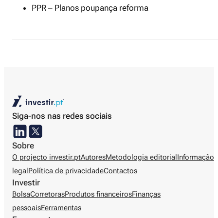
PPR – Planos poupança reforma
Siga-nos nas redes sociais
Sobre
O projecto investir.pt
Autores
Metodologia editorial
Informação
legal
Política de privacidade
Contactos
Investir
Bolsa
Corretoras
Produtos financeiros
Finanças
pessoais
Ferramentas