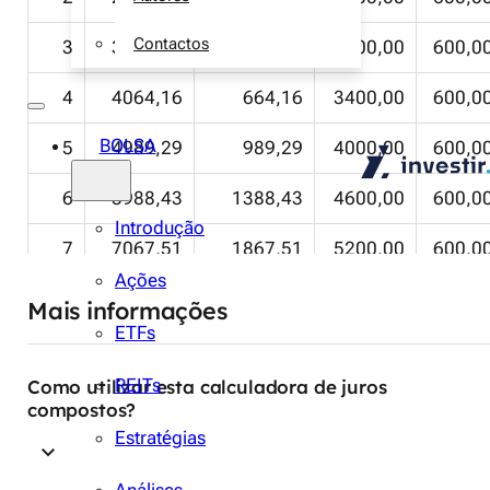
Contactos
3
3207,55
407,55
2800,00
600,0
4
4064,16
664,16
3400,00
600,0
BOLSA
5
4989,29
989,29
4000,00
600,0
6
5988,43
1388,43
4600,00
600,0
Introdução
7
7067,51
1867,51
5200,00
600,0
Ações
8
8232,91
2432,91
5800,00
600,0
Mais informações
ETFs
9
9491,54
3091,54
6400,00
600,0
REITs
Como utilizar esta calculadora de juros
10
10 850,86
3850,86
7000,00
600,0
compostos?
Estratégias