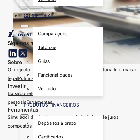
CORRETORAS
Comparações
Siga-nos nas redes sociais
Tutoriais
Guias
Sobre
O projecto investir.pt
Autores
Metodologia editorial
Informação
Funcionalidades
legal
Política de privacidade
Contactos
Investir
Ver tudo
Bolsa
Corretoras
Produtos financeiros
Finanças
pessoais
Ferramentas
PRODUTOS FINANCEIROS
Ferramentas
Simulador de depósitos a prazo
Calculadora de juros
Depósitos a prazo
compostos
Certificados