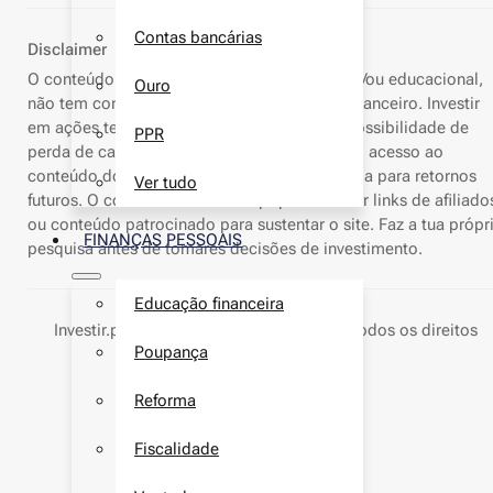
Contas bancárias
Disclaimer
O conteúdo deste site é apenas informativo e/ou educacional,
Ouro
não tem como objetivo o aconselhamento financeiro. Investir
em ações tem elevados riscos, incluindo a possibilidade de
PPR
perda de capital. Resultados passados nem o acesso ao
conteúdo do nosso site deve servir de garantia para retornos
Ver tudo
futuros. O conteúdo do Investir.pt pode conter links de afiliado
ou conteúdo patrocinado para sustentar o site. Faz a tua própr
FINANÇAS PESSOAIS
pesquisa antes de tomares decisões de investimento.
Educação financeira
Investir.pt ® marca nacional
nº736274
- Todos os direitos
Poupança
reservados © 2026
Reforma
Fiscalidade