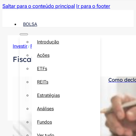
Saltar para o conteúdo principal
Ir para o footer
BOLSA
Introdução
Investir
Finanças pessoais
/
Ações
Fiscalidade
ETFs
Como decla
REITs
Estratégias
Análises
Fundos
Ver tudo