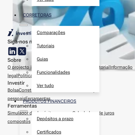
CORRETORAS
Comparações
Siga-nos nas redes sociais
Tutoriais
Guias
Sobre
O projecto investir.pt
Autores
Metodologia editorial
Informação
Funcionalidades
legal
Política de privacidade
Contactos
Investir
Ver tudo
Bolsa
Corretoras
Produtos financeiros
Finanças
pessoais
Ferramentas
PRODUTOS FINANCEIROS
Ferramentas
Simulador de depósitos a prazo
Calculadora de juros
Depósitos a prazo
compostos
Certificados