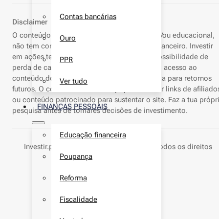
Contas bancárias
Disclaimer
O conteúdo deste site é apenas informativo e/ou educacional,
Ouro
não tem como objetivo o aconselhamento financeiro. Investir
em ações tem elevados riscos, incluindo a possibilidade de
PPR
perda de capital. Resultados passados nem o acesso ao
conteúdo do nosso site deve servir de garantia para retornos
Ver tudo
futuros. O conteúdo do Investir.pt pode conter links de afiliado
ou conteúdo patrocinado para sustentar o site. Faz a tua própr
FINANÇAS PESSOAIS
pesquisa antes de tomares decisões de investimento.
Educação financeira
Investir.pt ® marca nacional
nº736274
- Todos os direitos
Poupança
reservados © 2026
Reforma
Fiscalidade