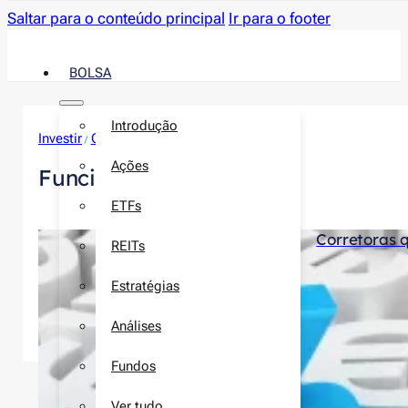
Saltar para o conteúdo principal
Ir para o footer
BOLSA
Introdução
Investir
Corretoras
/
Ações
Funcionalidades
ETFs
Corretoras 
REITs
Estratégias
Análises
Fundos
Ver tudo