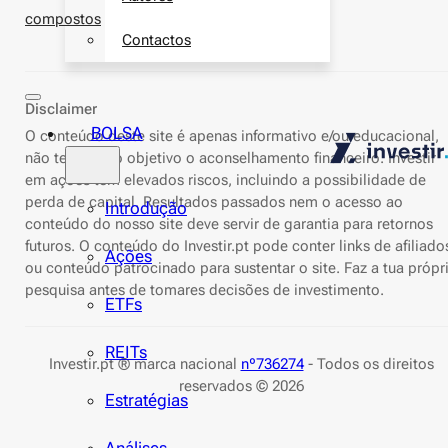
compostos
Contactos
Disclaimer
BOLSA
O conteúdo deste site é apenas informativo e/ou educacional,
não tem como objetivo o aconselhamento financeiro. Investir
em ações tem elevados riscos, incluindo a possibilidade de
perda de capital. Resultados passados nem o acesso ao
Introdução
conteúdo do nosso site deve servir de garantia para retornos
futuros. O conteúdo do Investir.pt pode conter links de afiliado
Ações
ou conteúdo patrocinado para sustentar o site. Faz a tua própr
pesquisa antes de tomares decisões de investimento.
ETFs
REITs
Investir.pt ® marca nacional
nº736274
- Todos os direitos
reservados © 2026
Estratégias