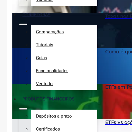
CORRETORAS
Taxas nos 
Comparações
Tutoriais
Como é que
Guias
Funcionalidades
Ver tudo
ETFs em Po
PRODUTOS FINANCEIROS
Depósitos a prazo
ETFs vs aç
Certificados