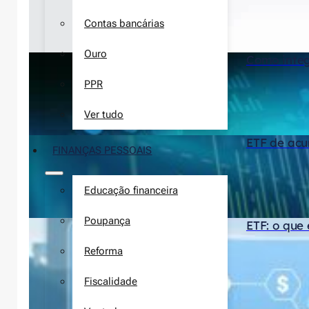
Contas bancárias
Ouro
Como integ
PPR
Ver tudo
ETF de acu
FINANÇAS PESSOAIS
Educação financeira
Poupança
ETF: o que
Reforma
Fiscalidade