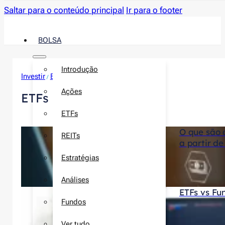
Saltar para o conteúdo principal
Ir para o footer
BOLSA
Introdução
Investir
Bolsa
/
Ações
ETFs
ETFs
O que são 
REITs
a partir de
Estratégias
Análises
ETFs vs Fu
Fundos
Ver tudo