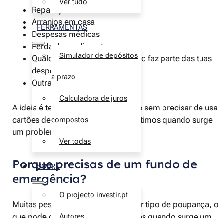
Ver tudo
Reparações no carro
Arranjos em casa
FERRAMENTAS
Despesas médicas
Perda de rendimento
Simulador de depósitos
Qualquer gasto grande que não faz parte das tuas
despesas normais
a prazo
Outras despesas
Calculadora de juros
A ideia é ter dinheiro de fácil acesso sem precisar de usa
cartões de crédito ou pedir empréstimos quando surge
compostos
um problema.
Ver todas
Porque precisas de um fundo de
SOBRE
emergência?
O projecto investir.pt
Muitas pessoas vivem sem qualquer tipo de poupança, 
que pode causar grandes problemas quando surge um
Autores