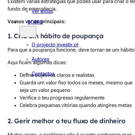
Existem várias estratégias que podes usar para criar o te
fundo de emergência.
Ver todas
Vamos ver as principais:
SOBRE
1. Cria um hábito de poupança
O projecto investir.pt
Para que a poupança funcione, deve tornar-se um hábito
Autores
Aqui ficam algumas dicas:
Contactos
Define objetivos claros e realistas
Guarda um valor fixo todos os meses, mesmo que
seja um valor pequeno
Verifica o teu progresso regularmente
Celebra pequenas vitórias quando atingires metas
2. Gerir melhor o teu fluxo de dinheiro
Muitas vezes, o problema não é quanto ganhamos mas