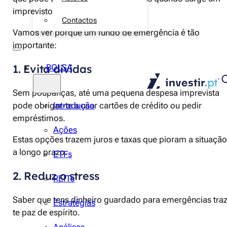
imprevisto.
Contactos
Vamos ver porque um fundo de emergência é tão
importante:
1. Evita dívidas
BOLSA
Sem poupanças, até uma pequena despesa imprevista
pode obrigar-te a usar cartões de crédito ou pedir
Introdução
empréstimos.
Ações
Estas opções trazem juros e taxas que pioram a situação
a longo prazo.
ETFs
2. Reduz o stress
REITs
Saber que tens dinheiro guardado para emergências traz
Estratégias
te paz de espírito.