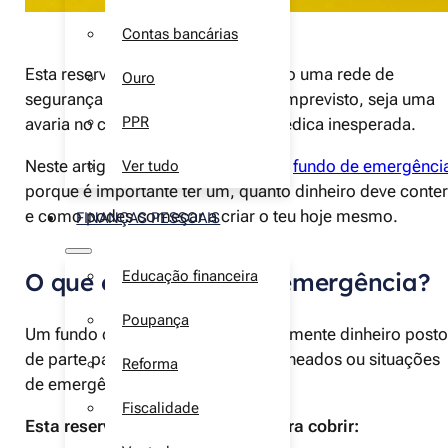
Contas bancárias
Esta reserva de dinheiro serve como uma rede de
Ouro
segurança para quando surge um imprevisto, seja uma
PPR
avaria no carro ou uma despesa médica inesperada.
Neste artigo, vamos ver o que é um
fundo de emergênci
Ver tudo
porque é importante ter um, quanto dinheiro deve conter
e como podes começar a criar o teu hoje mesmo.
FINANÇAS PESSOAIS
O que é um fundo de emergência?
Educação financeira
Poupança
Um fundo de emergência é simplesmente dinheiro posto
de parte para cobrir gastos não planeados ou situações
Reforma
de emergência.
Fiscalidade
Esta reserva de dinheiro existe para cobrir: