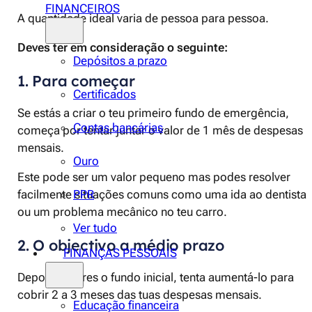
FINANCEIROS
A quantidade ideal varia de pessoa para pessoa.
Deves ter em consideração o seguinte:
Depósitos a prazo
1. Para começar
Certificados
Se estás a criar o teu primeiro fundo de emergência,
Contas bancárias
começa por tentar juntar o valor de 1 mês de despesas
mensais.
Ouro
Este pode ser um valor pequeno mas podes resolver
PPR
facilmente situações comuns como uma ida ao dentista
ou um problema mecânico no teu carro.
Ver tudo
2. O objectivo a médio prazo
FINANÇAS PESSOAIS
Depois de teres o fundo inicial, tenta aumentá-lo para
cobrir 2 a 3 meses das tuas despesas mensais.
Educação financeira