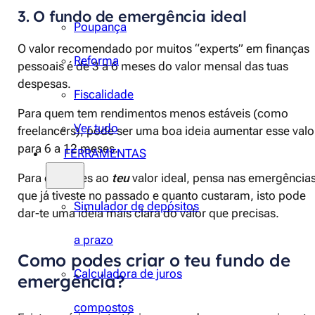
3. O fundo de emergência ideal
Poupança
O valor recomendado por muitos “experts” em finanças
Reforma
pessoais é de 3 a 6 meses do valor mensal das tuas
despesas.
Fiscalidade
Para quem tem rendimentos menos estáveis (como
Ver tudo
freelancers), pode ser uma boa ideia aumentar esse valo
para 6 a 12 meses.
FERRAMENTAS
Para chegares ao
teu
valor ideal, pensa nas emergência
que já tiveste no passado e quanto custaram, isto pode
Simulador de depósitos
dar-te uma ideia mais clara do valor que precisas.
a prazo
Como podes criar o teu fundo de
Calculadora de juros
emergência?
compostos