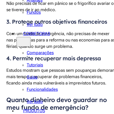
Análises
Não precisas de ficar em pânico se o frigorífico avariar 
se tiveres de ir ao médico.
Fundos
3. Protege outros objetivos financeiros
Ver tudo
Com um fundo de emergência, não precisas de mexer
CORRETORAS
nas poupanças para a reforma ou nas economias para a
férias, quando surge um problema.
Comparações
4. Permite recuperar mais depressa
Tutoriais
Estudos mostram que pessoas sem poupanças demora
mais tempo a recuperar de problemas financeiros,
Guias
ficando ainda mais vulneráveis a imprevistos futuros.
Funcionalidades
Quanto dinheiro devo guardar no
Ver tudo
meu fundo de emergência?
PRODUTOS