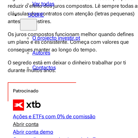
Ver todas
reduzir o efeito dos juros compostos. Lê sempre todas a
cláusulas dos contratos com atenção (letras pequenas)
SOBRE
antes de investires.
Os juros compostos funcionam melhor quando defines
O projecto investir.pt
um plano e és consistente. Começa com valores que
consegues manter ao longo do tempo.
Autores
O segredo está em deixar o dinheiro trabalhar por ti
Contactos
durante muitos anos.
Patrocinado
Ações e ETFs com 0% de comissão
Abrir conta
Abrir conta demo