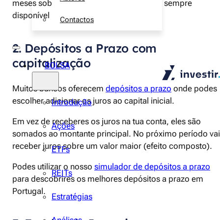
meses sobre o valor total. O dinheiro fica sempre
disponível após 3 meses da subscrição.
Contactos
2. Depósitos a Prazo com
capitalização
BOLSA
Muitos bancos oferecem
depósitos a prazo
onde podes
escolher adicionar os juros ao capital inicial.
Introdução
Em vez de receberes os juros na tua conta, eles são
Ações
somados ao montante principal. No próximo período va
receber juros sobre um valor maior (efeito composto).
ETFs
Podes utilizar o nosso
simulador de depósitos a prazo
REITs
para descobrires os melhores depósitos a prazo em
Portugal.
Estratégias