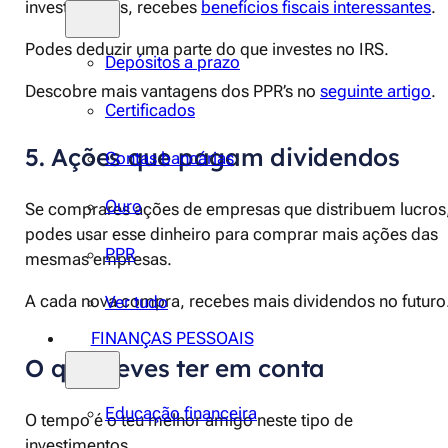
investimentos, recebes
benefícios fiscais interessantes
.
Podes deduzir uma parte do que investes no IRS.
Depósitos a prazo
Descobre mais vantagens dos PPR’s no
seguinte artigo
.
Certificados
5. Ações que pagam dividendos
Contas bancárias
Ouro
Se comprares ações de empresas que distribuem lucros
podes usar esse dinheiro para comprar mais ações das
PPR
mesmas empresas.
A cada nova compra, recebes mais dividendos no futuro
Ver tudo
FINANÇAS PESSOAIS
O que deves ter em conta
Educação financeira
O tempo é o teu melhor amigo neste tipo de
investimentos.