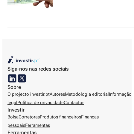
Siga-nos nas redes sociais
Sobre
O projecto investir.pt
Autores
Metodologia editorial
Informação
legal
Política de privacidade
Contactos
Investir
Bolsa
Corretoras
Produtos financeiros
Finanças
pessoais
Ferramentas
Ferramentas