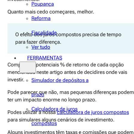
Poupança
Quanto mais cedo começares, melhor.
Reforma
Fiscalidade
O efeito dos juros compostos precisa de tempo
para fazer diferença.
Ver tudo
FERRAMENTAS
Compara as potenciais % de retorno de cada opção
mencionada neste artigo antes de decidires onde vais
investir.
Simulador de depósitos a
Pode parecer que não, mas pequenas diferenças podem
prazo
ter um impacto enorme no longo prazo.
Calculadora de juros
Podes utilizar a nossa
calculadora de juros compostos
para simulares alguns cenários de investimento.
compostos
Alguns investimentos têm taxas e comissões que podem