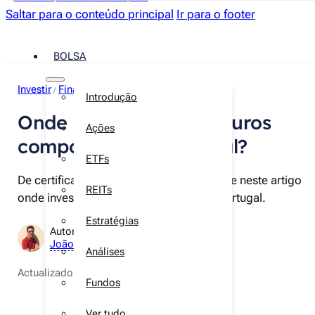
Saltar para o conteúdo principal
Ir para o footer
BOLSA
Investir
Finanças pessoais
Poupança
/
/
Introdução
Onde investir para ter juros
Ações
compostos em Portugal?
ETFs
De certificados de aforro a PPR, descobre neste artigo
REITs
onde investir em juros compostos em Portugal.
Estratégias
Autor:
João Neves
Análises
Actualizado a
22 de maio de 2026
Fundos
Ver tudo