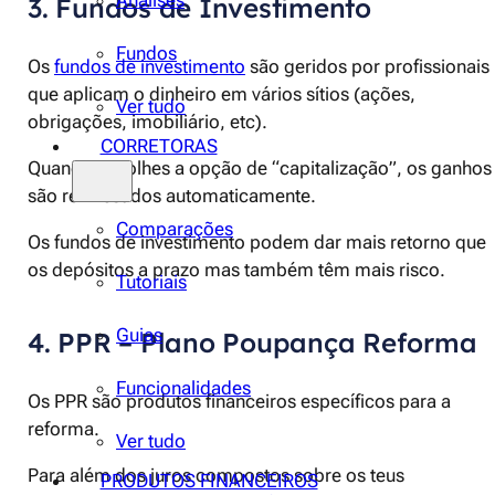
Análises
3. Fundos de Investimento
Fundos
Os
fundos de investimento
são geridos por profissionais
que aplicam o dinheiro em vários sítios (ações,
Ver tudo
obrigações, imobiliário, etc).
CORRETORAS
Quando escolhes a opção de “capitalização”, os ganhos
são reinvestidos automaticamente.
Comparações
Os fundos de investimento podem dar mais retorno que
os depósitos a prazo mas também têm mais risco.
Tutoriais
Guias
4. PPR – Plano Poupança Reforma
Funcionalidades
Os PPR são produtos financeiros específicos para a
reforma.
Ver tudo
Para além dos juros compostos sobre os teus
PRODUTOS FINANCEIROS