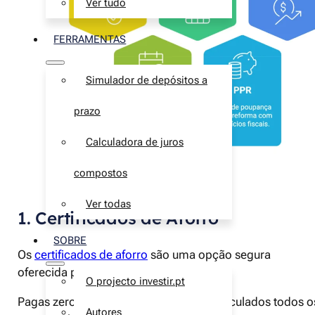
Ver tudo
FERRAMENTAS
Simulador de depósitos a
prazo
Calculadora de juros
compostos
Ver todas
1. Certificados de Aforro
SOBRE
Os
certificados de aforro
são uma opção segura
oferecida pelo
Estado português
.
O projecto investir.pt
Pagas zero comissões e os juros são calculados todos o
Autores