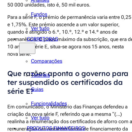
Análises
50 000 unidades, isto é, 50 mil euros.
Fundos
Para a série F, o prémio de permanência varia entre 0,25
e 1,75%. Este prémio ascende a um valor superior,
Ver tudo
quando é atingido o 6.º, 10.º, 12.º e 14.º anos de
CORRETORAS
permanência. O prazo máximo da subscrição, que era d
10 anos na série E, situa-se agora nos 15 anos, nesta
nova série.
Comparações
Que razões aponta o governo para
Tutoriais
ter suspendido os certificados da
Guias
série E?
Funcionalidades
Em comunicado, o Ministério das Finanças defendeu a
criação da nova série F, referindo que a mesma “(…)
Ver tudo
realinha a renumeração dos certificados de aforro com 
PRODUTOS FINANCEIROS
remuneração das restantes fontes de financiamento da