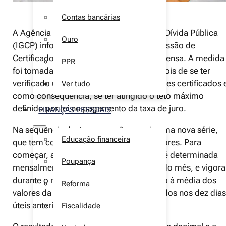
Contas bancárias
A Agência de Gestão da Tesouraria e da Dívida Pública
Ouro
(IGCP) informou, a 2 de junho, que a emissão de
Certificados de Aforro da série E foi suspensa. A medida
PPR
foi tomada pelo governo português, depois de se ter
verificado uma corrida desenfreada a estes certificados 
Ver tudo
como consequência, se ter atingido o teto máximo
definido por lei no pagamento da taxa de juro.
FINANÇAS PESSOAIS
Na sequência desta suspensão, surgiu uma nova série,
Educação financeira
que tem condições diferentes das anteriores. Para
começar, a taxa base aplicável à série F é determinada
Poupança
mensalmente, no antepenúltimo dia útil do mês, e vigora
durante o mês seguinte, correspondendo à média dos
Reforma
valores da Euribor a três meses observados nos dez dias
úteis anteriores.
Fiscalidade