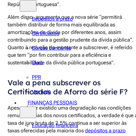
República Portuguesa”.
Além disso, argumenta que a nova série “permitirá
Depósitos a prazo
também distribuir de forma mais equilibrada as
amortizações de dívida por diferentes anos, assim
Certificados
contribuindo para a gestão prudente da dívida pública”.
Quanto à redução do montante a subscrever, é referido
Contas bancárias
que tem “por fim contribuir para a eficiência e
sustentabilidade da dívida pública portuguesa”.
Ouro
PPR
Vale a pena subscrever os
Certificados de Aforro da série F?
Ver tudo
FINANÇAS PESSOAIS
Apesar de ter existido uma degradação nas condições
remuneratórias dos novos certificados, a verdade é que 
taxa de juro bruta de 2,5% continua a ser superior às
Educação financeira
taxas oferecidas pela maioria dos
depósitos a prazo