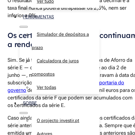
O resultado é arredondado à terceira casa decimal e a
Ver tudo
taxa final nunca poderá ultrapassar os 2,5%, nem ser
inferior a 0%.
FERRAMENTAS
Os certificados da série E continua
Simulador de depósitos a
a render juros a 3,5%?
prazo
Sim. Se já tiveres subscrito os Certificados de Aforro da
Calculadora de juros
série E — que foram comercializados até ao dia 2 de
compostos
junho —, manténs as condições que vigoravam à data d
subscrição. No entanto, lembra-te que a
portaria do
Ver todas
governo
define um teto máximo de 250 mil euros para o
certificados da série F que podem ser acumulados com
SOBRE
os certificados da série E.
Caso ainda estejas a pensar subscrever os certificados d
O projecto investir.pt
série anterior, deves abandonar essa ideia. Sempre que 
emitida uma nova série de certificados, as anteriores sã
Autores