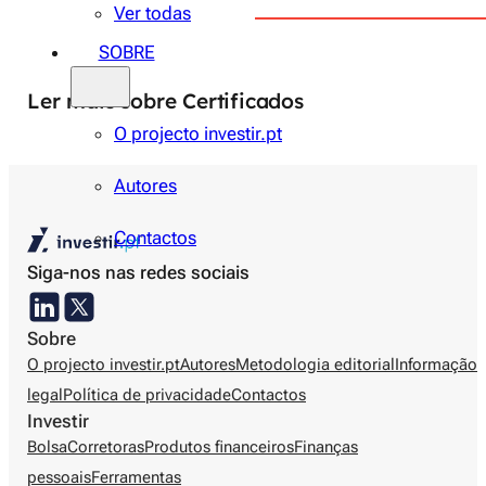
Ver todas
SOBRE
Ler mais sobre Certificados
O projecto investir.pt
Autores
Contactos
Siga-nos nas redes sociais
Sobre
O projecto investir.pt
Autores
Metodologia editorial
Informação
legal
Política de privacidade
Contactos
Investir
Bolsa
Corretoras
Produtos financeiros
Finanças
pessoais
Ferramentas