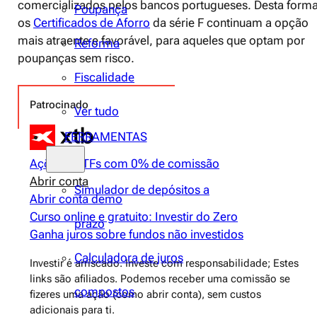
comercializados pelos bancos portugueses. Desta forma
Poupança
os
Certificados de Aforro
da série F continuam a opção
mais atraente e favorável, para aqueles que optam por
Reforma
poupanças sem risco.
Fiscalidade
Patrocinado
Ver tudo
FERRAMENTAS
Ações e ETFs com 0% de comissão
Abrir conta
Simulador de depósitos a
Abrir conta demo
Curso online e gratuito: Investir do Zero
prazo
Ganha juros sobre fundos não investidos
Calculadora de juros
Investir é arriscado. Investe com responsabilidade; Estes
links são afiliados. Podemos receber uma comissão se
compostos
fizeres uma ação (como abrir conta), sem custos
adicionais para ti.