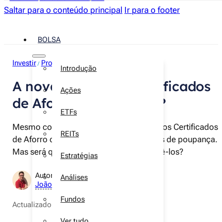
Saltar para o conteúdo principal
Ir para o footer
BOLSA
Investir
Produtos financeiros
Certificados
/
/
Introdução
A nova Série F de Certificados
Ações
de Aforro. O que muda?
ETFs
Mesmo com as alterações introduzidas, os Certificados
REITs
de Aforro continuam no topo das opções de poupança.
Mas será que ainda compensa subscrevê-los?
Estratégias
Autor:
Análises
João Neves
Fundos
Actualizado a
10 de dezembro de 2025
Ver tudo