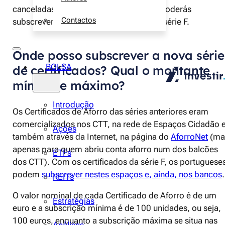
canceladas. Isto significa que agora só poderás
Contactos
subscrever os Certificados de Aforro da série F.
Onde posso subscrever a nova série
BOLSA
de certificados? Qual o montante
mínimo e máximo?
Introdução
Os Certificados de Aforro das séries anteriores eram
comercializados nos CTT, na rede de Espaços Cidadão 
Ações
também através da Internet, na página do
AforroNet
(ma
apenas para quem abriu conta aforro num dos balcões
ETFs
dos CTT). Com os certificados da série F, os portuguese
podem
subscrever nestes espaços e, ainda, nos bancos
.
REITs
O valor nominal de cada Certificado de Aforro é de um
Estratégias
euro e a subscrição mínima é de 100 unidades, ou seja,
100 euros, enquanto a subscrição máxima se situa nas