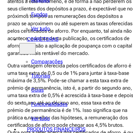
Análises
atentos a este fenómeno, e de forma a não perderem os
seus clientes dos depósitos a prazo, é expectável que no
Fundos
próximos tempos as remunerações dos depósitos a
prazo se aproximem ou até superem as taxas oferecidas
Ver tudo
pelos certificados de aforro. Por enquanto, tal ainda não
acontece, e à data desta publicação, os certificados de
CORRETORAS
aforro ainda são a aplicação de poupança com o capital
garantido mais rentável do mercado.
Comparações
Outra vantagem oferecida pelos certificados de aforro é
uma taxa extra de 0,5 ou de 1% para juntar à taxa-base
Tutoriais
máxima de 3,5%. Pode-se chamar a esta taxa extra de
prémio de permanência, isto é, a partir do segundo ano,
Guias
uma taxa extra de 0,5% é acrescida à taxa-base e depoi
do sexto ano até ao décimo ano, essa taxa extra de
Funcionalidades
prémio de permanência é de 1%. Isso significa que na
prática e na melhor das hipóteses, a remuneração dos
Ver tudo
certificados de aforro pode chegar aos 4,5% brutos.
PRODUTOS FINANCEIROS
Outra nota a reter acerca dos certificados de aforro, é q