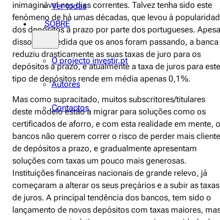
inimaginável nos dias correntes. Talvez tenha sido este
Ver todas
fenómeno de há umas décadas, que levou à popularida
SOBRE
dos depósitos a prazo por parte dos portugueses. Apesa
disso, e à medida que os anos foram passando, a banca
reduziu drasticamente as suas taxas de juro para os
O projecto investir.pt
depósitos a prazo, e atualmente a taxa de juros para est
tipo de depósitos rende em média apenas 0,1%.
Autores
Mas como supracitado, muitos subscritores/titulares
Contactos
deste modelo estão a migrar para soluções como os
certificados de aforro, e com esta realidade em mente, 
bancos não querem correr o risco de perder mais client
de depósitos a prazo, e gradualmente apresentam
soluções com taxas um pouco mais generosas.
Instituições financeiras nacionais de grande relevo, já
começaram a alterar os seus preçários e a subir as taxas
de juros. A principal tendência dos bancos, tem sido o
lançamento de novos depósitos com taxas maiores, ma