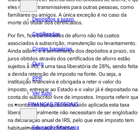
eles não são transmissíveis para outras pessoas, como
familiares ou amigos. A única exceção é no caso da
Depósitos a prazo
morte do titular dos certificados.
Certificados
Por fim, nos certificados de aforro não há custos
associados à subscrição, manutenção ou levantamento.
Contas bancárias
Ainda assim, e à semelhança dos depósitos a prazo, os
juros obtidos através dos certificados de aforro estão
Ouro
sujeitos a IRS, a uma taxa liberatória de 28%, sendo feita
a devida retenção de imposto na fonte. Ou seja, a
PPR
instituição financeira é obrigada a reter o valor do
imposto, entregar ao Estado e o valor já é depositado na
Ver tudo
conta do subscritor livre de impostos. Importa referir qu
FINANÇAS PESSOAIS
os montantes aos quais tenha sido aplicada esta taxa
liberatória geralmente não necessitam de ser englobado
na declaração anual de IRS, pelo que este imposto tem
Educação financeira
habitualmente cariz definitivo.