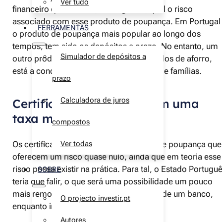
Ver tudo
financeiro que oferece, e o segundo, qual o risco
associado com esse produto de poupança. Em Portugal
FERRAMENTAS
o produto de poupança mais popular ao longo dos
tempos, tem sido os depósitos a prazo. No entanto, um
Simulador de depósitos a
outro produto de poupança, os certificados de aforro,
está a conquistar cada vez mais adeptos e famílias.
prazo
Calculadora de juros
Certificados de aforro com uma
taxa mais elevada
compostos
Ver todas
Os certificados de aforro são produtos de poupança que
oferecem um risco quase nulo, ainda que em teoria esse
risco possa existir na prática. Para tal, o Estado Portugu
SOBRE
teria que falir, o que será uma possibilidade um pouco
mais remota que uma potencial falência de um banco,
O projecto investir.pt
enquanto instituição financeira privada.
Autores