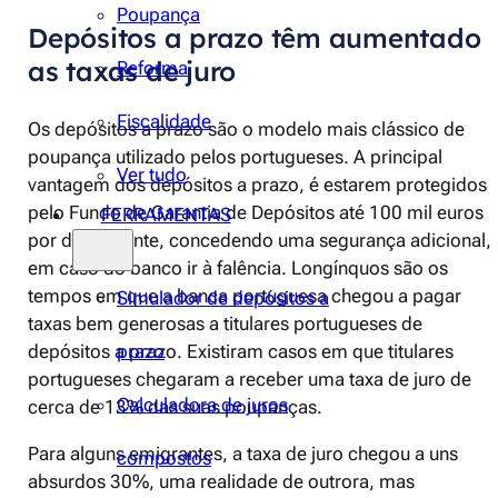
Poupança
Depósitos a prazo têm aumentado
as taxas de juro
Reforma
Fiscalidade
Os depósitos a prazo são o modelo mais clássico de
poupança utilizado pelos portugueses. A principal
Ver tudo
vantagem dos depósitos a prazo, é estarem protegidos
pelo Fundo de Garantia de Depósitos até 100 mil euros
FERRAMENTAS
por depositante, concedendo uma segurança adicional,
em caso do banco ir à falência. Longínquos são os
tempos em que a banca portuguesa chegou a pagar
Simulador de depósitos a
taxas bem generosas a titulares portugueses de
prazo
depósitos a prazo. Existiram casos em que titulares
portugueses chegaram a receber uma taxa de juro de
Calculadora de juros
cerca de 13% das suas poupanças.
Para alguns emigrantes, a taxa de juro chegou a uns
compostos
absurdos 30%, uma realidade de outrora, mas