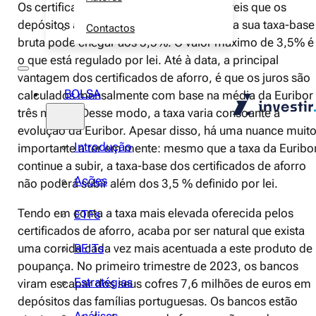
Os certificados de aforro são mais rentáveis que os
depósitos a prazo na sua generalidade e a sua taxa-base
Contactos
bruta pode chegar aos 3,5%. O valor máximo de 3,5% é
o que está regulado por lei. Até à data, a principal
vantagem dos certificados de aforro, é que os juros são
BOLSA
calculados mensalmente com base na média da Euribor
três meses. Desse modo, a taxa varia consoante a
evolução da Euribor. Apesar disso, há uma nuance muit
Introdução
importante a ter em mente: mesmo que a taxa da Euribo
continue a subir, a taxa-base dos certificados de aforro
Ações
não poderá subir além dos 3,5 % definido por lei.
Tendo em conta a taxa mais elevada oferecida pelos
ETFs
certificados de aforro, acaba por ser natural que exista
REITs
uma corrida cada vez mais acentuada a este produto de
poupança. No primeiro trimestre de 2023, os bancos
Estratégias
viram escapar dos seus cofres 7,6 milhões de euros em
depósitos das famílias portuguesas. Os bancos estão