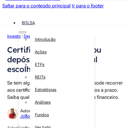
Saltar para o conteúdo principal
Ir para o footer
BOLSA
Investir
Depósitos a prazo
/
Introdução
Certificados de aforro ou
Ações
depósitos a prazo? Qual
ETFs
escolher?
REITs
Se tem algum dinheiro para rentabilizar, pode recorrer
aos certificados de aforro ou aos depósitos a prazo.
Estratégias
Saiba qual o produto com melhor retorno financeiro.
Análises
Autor:
Fundos
João Neves
Ver tudo
Actualizado a
20 de novembro de 2025