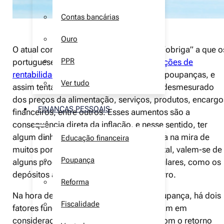
Contas bancárias
Ouro
O atual contexto económico português, “obriga” a que o
PPR
portugueses e as famílias procurem
soluções de
rentabilidade
mais eficazes para as suas poupanças, e
Ver tudo
assim tentarem fazer frente ao aumento desmesurado
dos preços da alimentação, serviços, produtos, encargo
FINANÇAS PESSOAIS
financeiros, entre outros. Esses aumentos são a
consequência direta da inflação, e nesse sentido, ter
algum dinheiro de parte, é uma estratégia na mira de
Educação financeira
muitos portugueses e das famílias. Para tal, valem-se de
Poupança
alguns produtos de poupança mais populares, como os
depósitos a prazo ou certificados de aforro.
Reforma
Na hora de recorrer a um produto de poupança, há dois
Fiscalidade
fatores fundamentais que as famílias levam em
consideração. O primeiro, tem que ver com o retorno