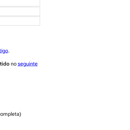
tigo
.
tido
no
seguinte
completa)