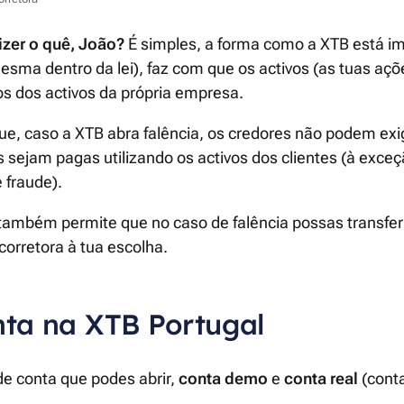
izer o quê, João?
É simples, a forma como a XTB está i
sma dentro da lei), faz com que os activos (as tuas açõ
s dos activos da própria empresa.
que, caso a XTB abra falência, os credores não podem exi
s sejam pagas utilizando os activos dos clientes (à exce
 fraude).
também permite que no caso de falência possas transferi
corretora à tua escolha.
nta na XTB Portugal
de conta que podes abrir,
conta demo
e
conta real
(conta