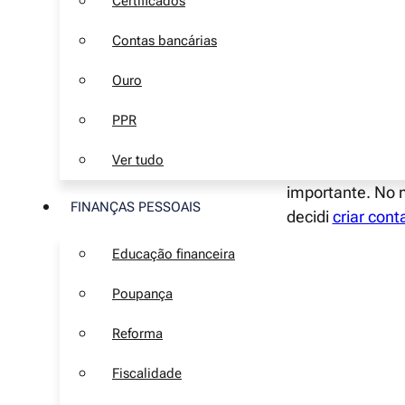
Certificados
A XTB é uma cor
Contas bancárias
Actualmente, tem
Ouro
a XTB Portugal. 
PPR
fácil. É certame
Ver tudo
O facto de estar
importante. No m
FINANÇAS PESSOAIS
decidi
criar cont
escolha.
Educação financeira
É regulada pela
Poupança
Chipre, a FCA n
Reforma
Fiscalidade
Como fu