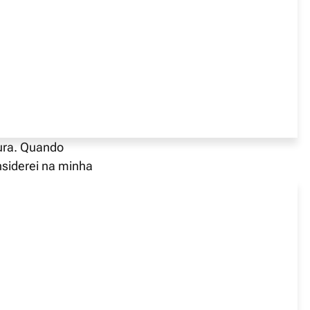
o fora, incluíndo
ha da XTB mais
, é outro ponto
gura. Quando
nsiderei na minha
o a CySEC no