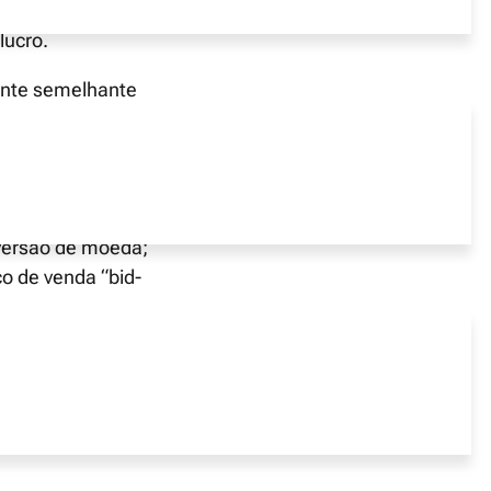
lucro.
ante semelhante
 uma ação que
nversão de moeda;
ço de venda “bid-
e nos últimos 365
nhas efectuado
ações, ETFs).