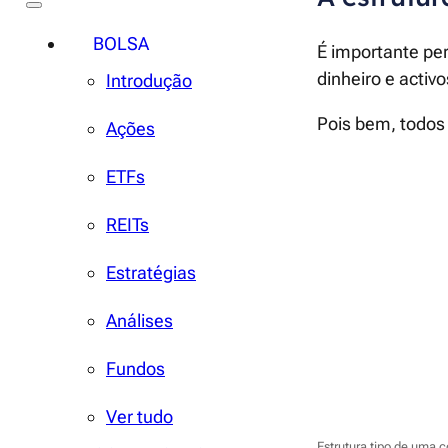
BOLSA
É importante pe
dinheiro e activ
Introdução
Pois bem, todos 
Ações
ETFs
REITs
Estratégias
Análises
Fundos
Ver tudo
Estrutura tipo de uma c