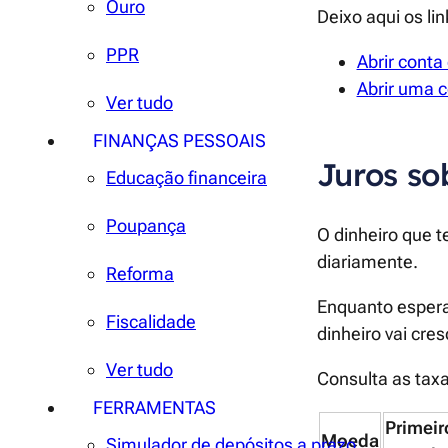
Ouro
Deixo aqui os li
PPR
Abrir cont
Abrir uma c
Ver tudo
FINANÇAS PESSOAIS
Juros so
Educação financeira
Poupança
O dinheiro que t
diariamente.
Reforma
Enquanto espera
Fiscalidade
dinheiro vai cre
Ver tudo
Consulta as taxa
FERRAMENTAS
Primeir
Moeda
Simulador de depósitos a prazo