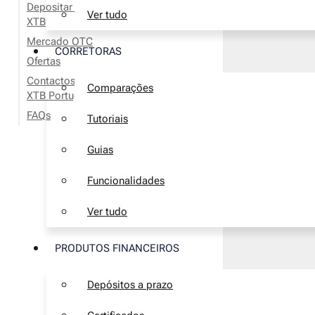
Depositar e levantar dinheiro na
Ver tudo
XTB
Mercado OTC
CORRETORAS
Ofertas
Contactos e apoio ao cliente da
Comparações
XTB Portugal
FAQs
Tutoriais
Guias
Funcionalidades
Ver tudo
PRODUTOS FINANCEIROS
Depósitos a prazo