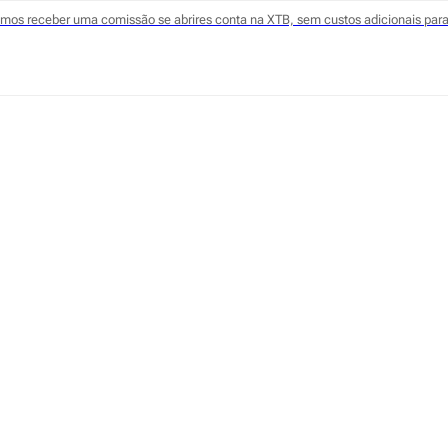
odemos receber uma comissão se abrires conta na XTB, sem custos adicionais para 
ompleto: XTB
plico em detalhe os pontos mais importantes sobre a cor
 Neves
e maio de 2026