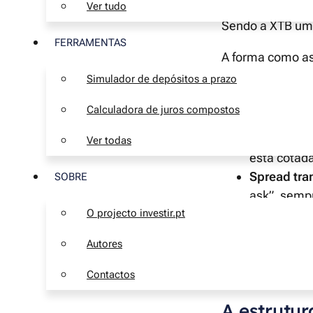
Ver tudo
Sendo a XTB uma 
FERRAMENTAS
A forma como as
entre elas.
Simulador de depósitos a prazo
A XTB obtém luc
Calculadora de juros compostos
Spread ca
Ver todas
está cotada
Spread tra
SOBRE
ask”, semp
O projecto investir.pt
Taxa de ma
dias não te
Autores
nenhum depó
Taxa de cu
Contactos
A estrutu