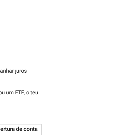
ganhar juros
u um ETF, o teu
ertura de conta