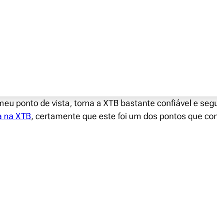
retora europeia, fundada em 2002 na Polónia.
 escritórios em mais de 13 países distribuídos pelo mund
O facto de ter representação em Portugal, torna a escol
nte um dos pontos fortes desta corretora.
 listada na bolsa Polaca (GPW – Warsaw Stock Exchange)
eu ponto de vista, torna a XTB bastante confiável e se
a na XTB
, certamente que este foi um dos pontos que co
s maiores autoridades de supervisão do mundo, incluínd
o Reino Unido, a KNF na Polónia ou a CMVM em Portugal.
nciona a XTB?