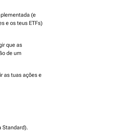
mplementada (e
es e os teus ETFs)
gir que as
ção de um
r as tuas ações e
 Standard).