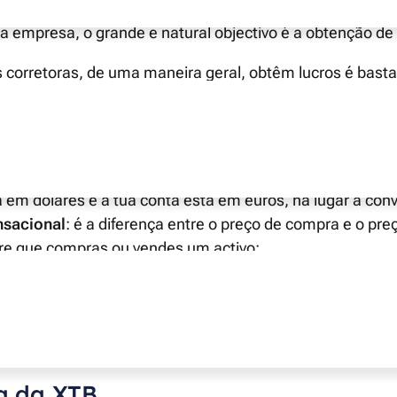
empresa, o grande e natural objectivo é a obtenção de 
 corretoras, de uma maneira geral, obtêm lucros é bast
ro das seguintes maneiras:
mbial:
quando há conversão de moeda. Quando compras
 em dólares e a tua conta está em euros, há lugar à co
nsacional
: é a diferença entre o preço de compra e o pre
re que compras ou vendes um activo;
nutenção de conta
: a XTB não cobra taxas a não ser qu
nhas aberto ou fechado posições na tua conta ou não te
sito em dinheiro nos últimos 90 dias;
stódia:
é o valor cobrado por “guardar” os teus activos (
ra da XTB