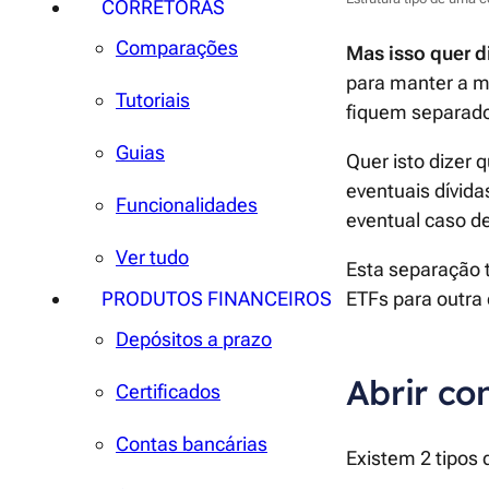
CORRETORAS
Comparações
Mas isso quer d
para manter a me
Tutoriais
fiquem separado
Guias
Quer isto dizer 
eventuais dívida
Funcionalidades
eventual caso de
Ver tudo
Esta separação 
PRODUTOS FINANCEIROS
ETFs para outra 
Depósitos a prazo
Abrir co
Certificados
Contas bancárias
Existem 2 tipos 