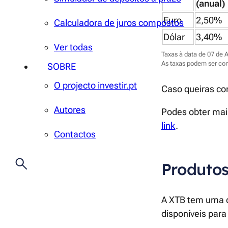
(anual)
Euro
2,50%
Calculadora de juros compostos
Dólar
3,40%
Ver todas
Taxas à data de 07 de 
As taxas podem ser con
SOBRE
O projecto investir.pt
Caso queiras co
Autores
Podes obter mai
link
.
Contactos
Produtos
A XTB tem uma d
disponíveis para