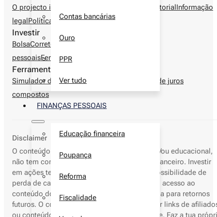
O projecto investir.pt
Autores
Metodologia editorial
Informação
Contas bancárias
legal
Política de privacidade
Contactos
Investir
Ouro
Bolsa
Corretoras
Produtos financeiros
Finanças
pessoais
Ferramentas
PPR
Ferramentas
Ver tudo
Simulador de depósitos a prazo
Calculadora de juros
compostos
FINANÇAS PESSOAIS
Educação financeira
Disclaimer
O conteúdo deste site é apenas informativo e/ou educacional,
Poupança
não tem como objetivo o aconselhamento financeiro. Investir
em ações tem elevados riscos, incluindo a possibilidade de
Reforma
perda de capital. Resultados passados nem o acesso ao
conteúdo do nosso site deve servir de garantia para retornos
Fiscalidade
futuros. O conteúdo do Investir.pt pode conter links de afiliado
ou conteúdo patrocinado para sustentar o site. Faz a tua própr