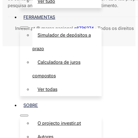
Ver tudo
pesquisa antes de tomares decisões de investimento.
FERRAMENTAS
Investir.pt ® marca nacional
nº736274
- Todos os direitos
reservados © 2026
Simulador de depósitos a
prazo
Calculadora de juros
compostos
Ver todas
SOBRE
O projecto investir.pt
Autores