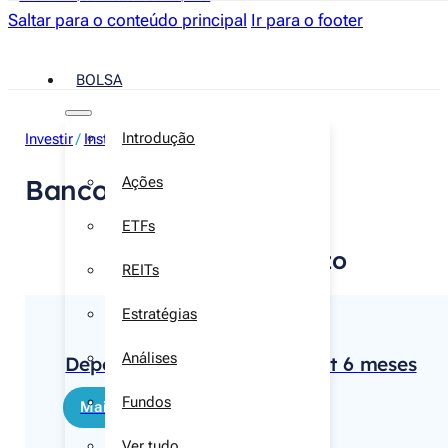
Saltar para o conteúdo principal
Ir para o footer
BOLSA
Introdução
Investir
/
Instituições
Banco Best
Ações
ETFs
Depósitos a prazo
REITs
Estratégias
Análises
Depósito Especial Banco Best 6 meses
Fundos
Mais informações
Ver tudo