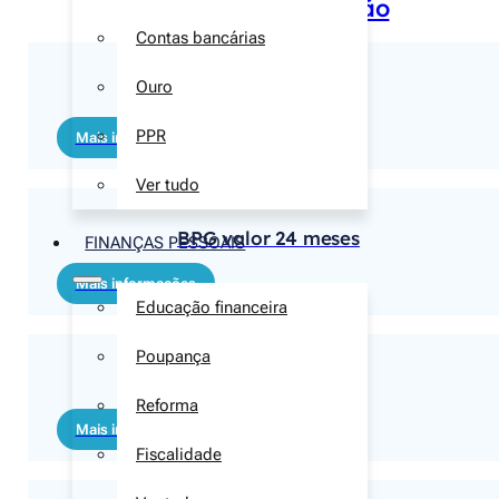
Português de Gestão
Contas bancárias
Ouro
BPG valor 36 meses
PPR
Mais informações
Ver tudo
BPG valor 24 meses
FINANÇAS PESSOAIS
Mais informações
Educação financeira
Poupança
BPG valor 12 meses
Reforma
Mais informações
Fiscalidade