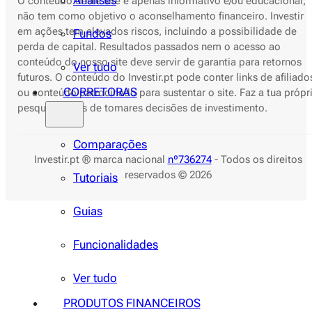
Análises
O conteúdo deste site é apenas informativo e/ou educacional,
não tem como objetivo o aconselhamento financeiro. Investir
em ações tem elevados riscos, incluindo a possibilidade de
Fundos
perda de capital. Resultados passados nem o acesso ao
conteúdo do nosso site deve servir de garantia para retornos
Ver tudo
futuros. O conteúdo do Investir.pt pode conter links de afiliado
CORRETORAS
ou conteúdo patrocinado para sustentar o site. Faz a tua própr
pesquisa antes de tomares decisões de investimento.
Comparações
Investir.pt ® marca nacional
nº736274
- Todos os direitos
reservados © 2026
Tutoriais
Guias
Funcionalidades
Ver tudo
PRODUTOS FINANCEIROS