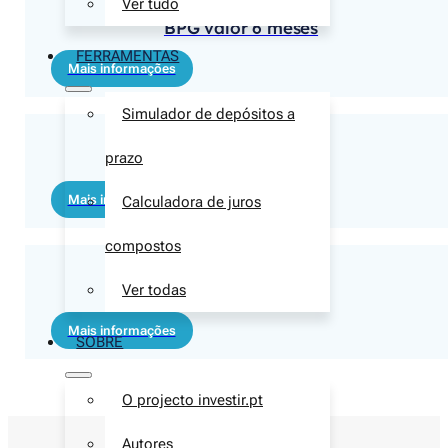
Ver tudo
BPG valor 6 meses
FERRAMENTAS
Mais informações
Simulador de depósitos a
BPG valor 3 meses
prazo
Mais informações
Calculadora de juros
compostos
BPG start 3 meses
Ver todas
Mais informações
SOBRE
O projecto investir.pt
Autores