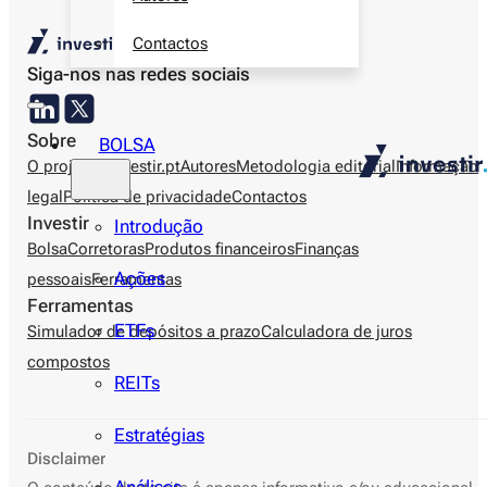
Contactos
Siga-nos nas redes sociais
Sobre
BOLSA
O projecto investir.pt
Autores
Metodologia editorial
Informação
legal
Política de privacidade
Contactos
Investir
Introdução
Bolsa
Corretoras
Produtos financeiros
Finanças
Ações
pessoais
Ferramentas
Ferramentas
ETFs
Simulador de depósitos a prazo
Calculadora de juros
compostos
REITs
Estratégias
Disclaimer