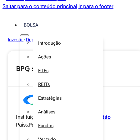
Saltar para o conteúdo principal
Ir para o footer
BOLSA
Investir
Depósitos a prazo
/
Introdução
Ações
BPG save 12 meses
ETFs
REITs
Estratégias
Análises
Instituição:
Banco Português de Gestão
País:
Portugal
Fundos
Ver tudo