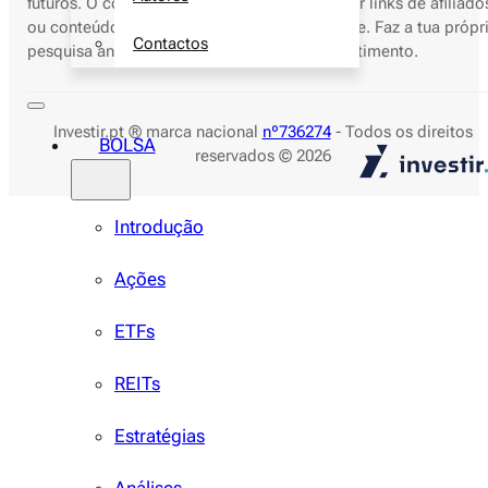
futuros. O conteúdo do Investir.pt pode conter links de afiliado
ou conteúdo patrocinado para sustentar o site. Faz a tua própr
Contactos
pesquisa antes de tomares decisões de investimento.
Investir.pt ® marca nacional
nº736274
- Todos os direitos
BOLSA
reservados © 2026
Introdução
Ações
ETFs
REITs
Estratégias