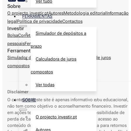
Ver tudo
Sobre
O projecto investir.pt
Autores
Metodologia editorial
Informação
FERRAMENTAS
legal
Política de privacidade
Contactos
Investir
Simulador de depósitos a
Bolsa
Corretoras
Produtos financeiros
Finanças
pessoais
Ferramentas
prazo
Ferramentas
Simulador de depósitos a prazo
Calculadora de juros
Calculadora de juros
compostos
compostos
Ver todas
Disclaimer
O conteúdo deste site é apenas informativo e/ou educacional,
SOBRE
não tem como objetivo o aconselhamento financeiro. Investir
em ações tem elevados riscos, incluindo a possibilidade de
O projecto investir.pt
perda de capital. Resultados passados nem o acesso ao
conteúdo do nosso site deve servir de garantia para retornos
Autores