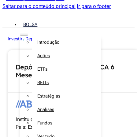
Saltar para o conteúdo principal
Ir para o footer
BOLSA
Investir
Depósitos a prazo
/
Introdução
Ações
Depósito a Prazo JÁ ABANCA 6
ETFs
Meses
REITs
Estratégias
Análises
Instituição:
ABANCA
Fundos
País:
Espanha
Ver tudo