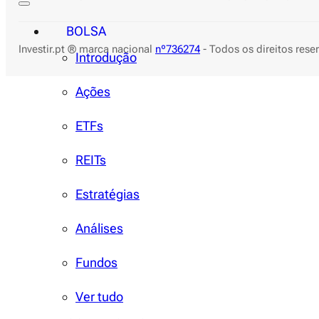
BOLSA
Investir.pt ® marca nacional
nº736274
- Todos os direitos res
Introdução
Ações
ETFs
REITs
Estratégias
Análises
Fundos
Ver tudo