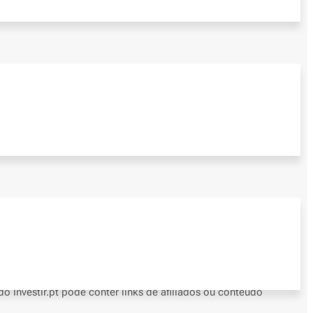
ões tem elevados riscos, incluindo a possibilidade de perda de
o Investir.pt pode conter links de afiliados ou conteúdo