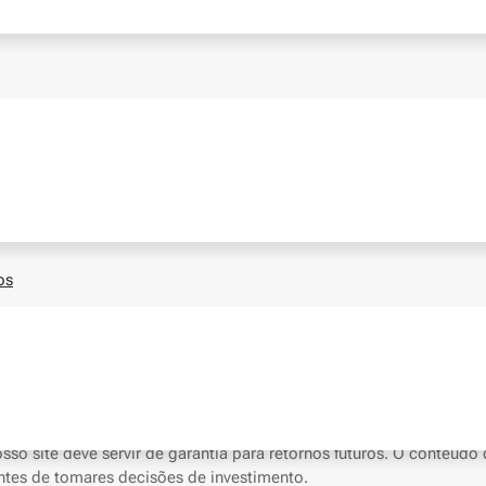
legal
Política de privacidade
Contactos
ntas
os
não tem como objetivo o aconselhamento financeiro. Investir em aç
o site deve servir de garantia para retornos futuros. O conteúdo d
antes de tomares decisões de investimento.