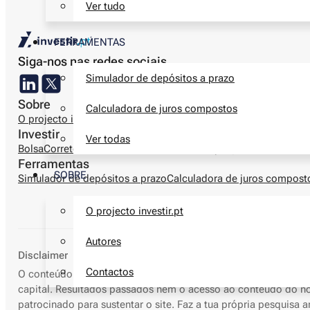
Ver tudo
FERRAMENTAS
Siga-nos nas redes sociais
Simulador de depósitos a prazo
Sobre
Calculadora de juros compostos
O projecto investir.pt
Autores
Metodologia editorial
Informação 
Investir
Ver todas
Bolsa
Corretoras
Produtos financeiros
Finanças pessoais
Ferrame
Ferramentas
SOBRE
Simulador de depósitos a prazo
Calculadora de juros compost
O projecto investir.pt
Autores
Disclaimer
Contactos
O conteúdo deste site é apenas informativo e/ou educacional, 
capital. Resultados passados nem o acesso ao conteúdo do noss
patrocinado para sustentar o site. Faz a tua própria pesquisa 