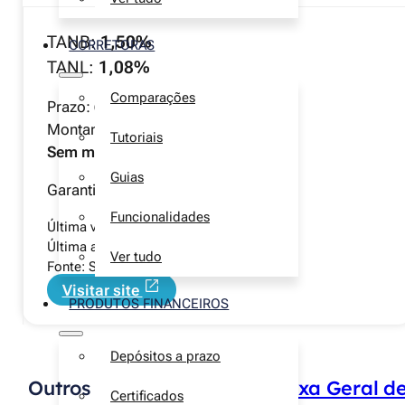
TANB:
1,50%
CORRETORAS
TANL:
1,08%
Comparações
Prazo:
6 meses
Montante mínimo:
500€
Tutoriais
Sem montante máximo
Guias
Garantia de depósito
até 100 000€
Funcionalidades
Última verificação manual:
1 agosto 2026
Última alteração:
15 julho 2026
Ver tudo
Fonte: Site Caixa Geral de Depósitos
Visitar site
PRODUTOS FINANCEIROS
Depósitos a prazo
Outros depósitos a prazo
Caixa Geral d
Certificados