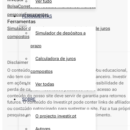
Ver tudo
Bolsa
Corretoras
Produtos financeiros
Finanças
pessoais
Ferramentas
FERRAMENTAS
Ferramentas
Simulador de depósitos a prazo
Calculadora de juros
Simulador de depósitos a
compostos
prazo
Calculadora de juros
Disclaimer
O conteúdo deste site é apenas informativo e/ou educacional,
compostos
não tem como objetivo o aconselhamento financeiro. Investir
em ações tem elevados riscos, incluindo a possibilidade de
Ver todas
perda de capital. Resultados passados nem o acesso ao
conteúdo do nosso site deve servir de garantia para retornos
SOBRE
futuros. O conteúdo do Investir.pt pode conter links de afiliado
ou conteúdo patrocinado para sustentar o site. Faz a tua própr
pesquisa antes de tomares decisões de investimento.
O projecto investir.pt
Autores