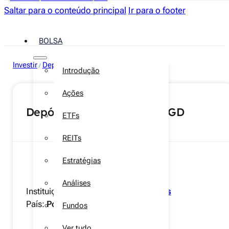
Saltar para o conteúdo principal
Ir para o footer
BOLSA
Investir
Depósitos a prazo
/
Introdução
Ações
Depósito Caixa 24 Meses CGD
ETFs
REITs
Estratégias
Análises
Instituição:
Caixa Geral de Depósitos
País:
Portugal
Fundos
Ver tudo