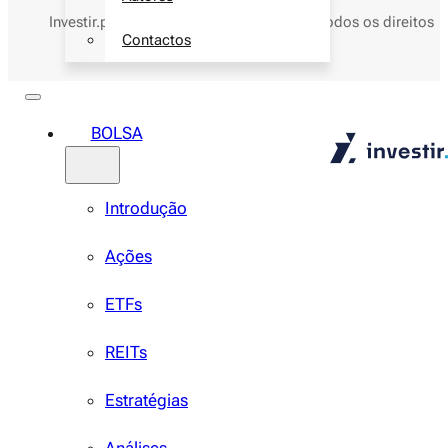
Investir.pt ® marca nacional
nº736274
- Todos os direitos
Contactos
reservados © 2026
BOLSA
Introdução
Ações
ETFs
REITs
Estratégias