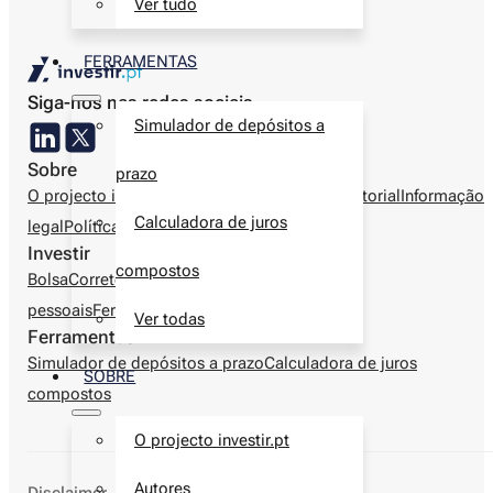
Ver tudo
FERRAMENTAS
Siga-nos nas redes sociais
Simulador de depósitos a
Sobre
prazo
O projecto investir.pt
Autores
Metodologia editorial
Informação
Calculadora de juros
legal
Política de privacidade
Contactos
Investir
compostos
Bolsa
Corretoras
Produtos financeiros
Finanças
pessoais
Ferramentas
Ver todas
Ferramentas
Simulador de depósitos a prazo
Calculadora de juros
SOBRE
compostos
O projecto investir.pt
Autores
Disclaimer