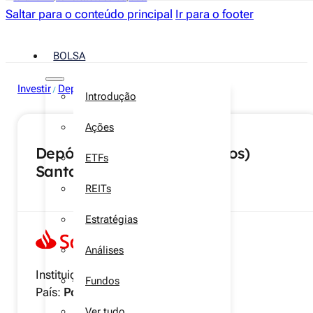
Saltar para o conteúdo principal
Ir para o footer
BOLSA
Investir
Depósitos a prazo
/
Introdução
Ações
Depósito Jovem (até 25 anos)
ETFs
Santander 6 meses
REITs
Estratégias
Análises
Instituição:
Santander
Fundos
País:
Portugal
Ver tudo