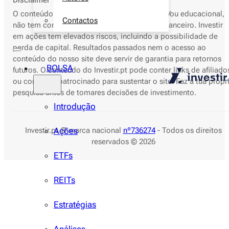
O conteúdo deste site é apenas informativo e/ou educacional,
Contactos
não tem como objetivo o aconselhamento financeiro. Investir
em ações tem elevados riscos, incluindo a possibilidade de
perda de capital. Resultados passados nem o acesso ao
conteúdo do nosso site deve servir de garantia para retornos
BOLSA
futuros. O conteúdo do Investir.pt pode conter links de afiliado
ou conteúdo patrocinado para sustentar o site. Faz a tua própr
pesquisa antes de tomares decisões de investimento.
Introdução
Investir.pt ® marca nacional
nº736274
- Todos os direitos
Ações
reservados © 2026
ETFs
REITs
Estratégias