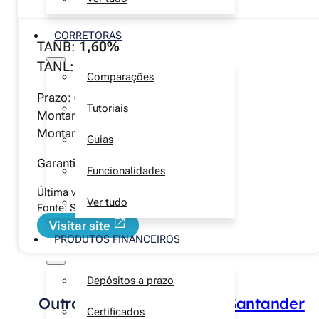
CORRETORAS
TANB:
1,60%
TANL:
1,15%
Comparações
Prazo:
6 meses
Tutoriais
Montante mínimo:
50€
Montante máximo:
2 500€
Guias
Garantia de depósito
até 100 000€
Funcionalidades
Última verificação manual:
1 agosto 2026
Ver tudo
Fonte: Site Santander
Visitar site
PRODUTOS FINANCEIROS
Depósitos a prazo
Outros depósitos a prazo
Santander
Certificados