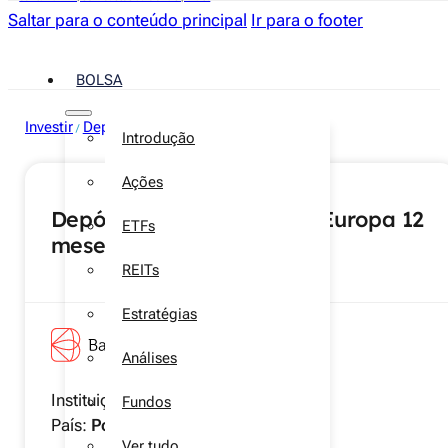
Saltar para o conteúdo principal
Ir para o footer
BOLSA
Investir
Depósitos a prazo
/
Introdução
Ações
Depósito mobilizável BNI Europa 12
ETFs
meses
REITs
Estratégias
Análises
Instituição:
Banco BNI Europa
Fundos
País:
Portugal
Ver tudo