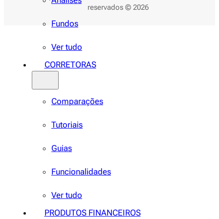
Análises
reservados © 2026
Fundos
Ver tudo
CORRETORAS
Comparações
Tutoriais
Guias
Funcionalidades
Ver tudo
PRODUTOS FINANCEIROS