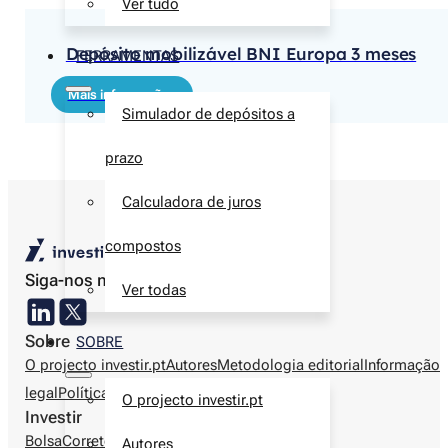
Ver tudo
Depósito mobilizável BNI Europa 3 meses
FERRAMENTAS
Mais informações
Simulador de depósitos a
prazo
Calculadora de juros
compostos
Siga-nos nas redes sociais
Ver todas
Sobre
SOBRE
O projecto investir.pt
Autores
Metodologia editorial
Informação
legal
Política de privacidade
Contactos
O projecto investir.pt
Investir
Bolsa
Corretoras
Produtos financeiros
Finanças
Autores