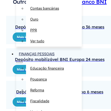
Outros depósitos a prazo
Banco BNI
Europa
Contas bancárias
Ouro
Depósito mobilizável BNI Europa 36 meses
PPR
Mais informações
Ver tudo
FINANÇAS PESSOAIS
Depósito mobilizável BNI Europa 24 meses
Educação financeira
Mais informações
Poupança
Reforma
Depósito mobilizável BNI Europa 6 meses
Fiscalidade
Mais informações