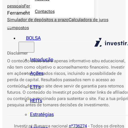
pessoais
Ferramentas
Contactos
Ferramentas
Simulador de depósitos a prazo
Calculadora de juros
compostos
BOLSA
Disclaimer
Introdução
O conteúdo deste site é apenas informativo e/ou educacional,
não tem como objetivo o aconselhamento financeiro. Investir
Ações
em ações tem elevados riscos, incluindo a possibilidade de
perda de capital. Resultados passados nem o acesso ao
conteúdo do nosso site deve servir de garantia para retornos
ETFs
futuros. O conteúdo do Investir.pt pode conter links de afiliado
ou conteúdo patrocinado para sustentar o site. Faz a tua própr
REITs
pesquisa antes de tomares decisões de investimento.
Estratégias
Investir.pt ® marca nacional
nº736274
- Todos os direitos