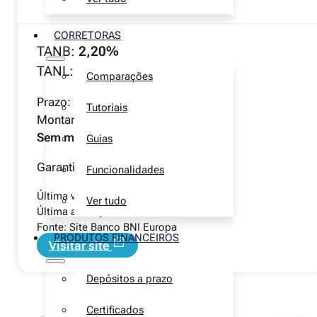
CORRETORAS
TANB:
2,20%
TANL:
1,58%
Comparações
Prazo:
12 meses
Tutoriais
Montante mínimo:
2 500€
Sem montante máximo
Guias
Garantia de depósito
até 100 000€
Funcionalidades
Última verificação manual:
1 agosto 2026
Ver tudo
Última alteração:
15 maio 2026
Fonte: Site Banco BNI Europa
PRODUTOS FINANCEIROS
Visitar site
Depósitos a prazo
Certificados