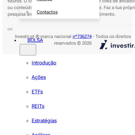
futuros. O conteúdo do Investir.pt pode conter links de afiliado
ou conteúdo patrocinado para sustentar o site. Faz a tua própr
Contactos
pesquisa antes de tomares decisões de investimento.
Investir.pt ® marca nacional
nº736274
- Todos os direitos
BOLSA
reservados © 2026
Introdução
Ações
ETFs
REITs
Estratégias