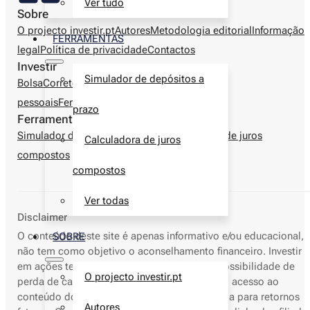
Ver tudo
Sobre
O projecto investir.pt
Autores
Metodologia editorial
Informação
FERRAMENTAS
legal
Política de privacidade
Contactos
Investir
Simulador de depósitos a
Bolsa
Corretoras
Produtos financeiros
Finanças
pessoais
Ferramentas
prazo
Ferramentas
Simulador de depósitos a prazo
Calculadora de juros
Calculadora de juros
compostos
compostos
Ver todas
Disclaimer
O conteúdo deste site é apenas informativo e/ou educacional,
SOBRE
não tem como objetivo o aconselhamento financeiro. Investir
em ações tem elevados riscos, incluindo a possibilidade de
O projecto investir.pt
perda de capital. Resultados passados nem o acesso ao
conteúdo do nosso site deve servir de garantia para retornos
Autores