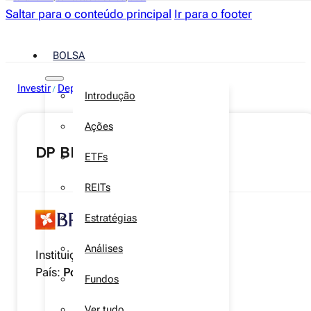
Saltar para o conteúdo principal
Ir para o footer
BOLSA
Investir
Depósitos a prazo
/
Introdução
Ações
DP BPI + 12 meses
ETFs
REITs
Estratégias
Análises
Instituição:
Banco BPI
País:
Portugal
Fundos
Ver tudo