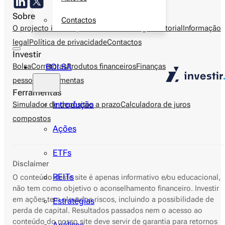
Sobre
Contactos
O projecto investir.pt
Autores
Metodologia editorial
Informação
legal
Política de privacidade
Contactos
Investir
BOLSA
Bolsa
Corretoras
Produtos financeiros
Finanças
pessoais
Ferramentas
Ferramentas
Introdução
Simulador de depósitos a prazo
Calculadora de juros
compostos
Ações
ETFs
Disclaimer
REITs
O conteúdo deste site é apenas informativo e/ou educacional,
não tem como objetivo o aconselhamento financeiro. Investir
em ações tem elevados riscos, incluindo a possibilidade de
Estratégias
perda de capital. Resultados passados nem o acesso ao
conteúdo do nosso site deve servir de garantia para retornos