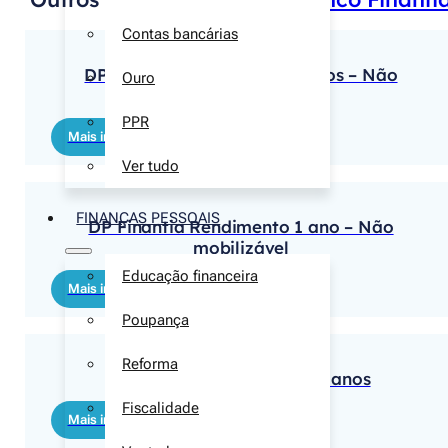
Contas bancárias
DP Finantia Rendimento 2 anos – Não
Ouro
mobilizável
PPR
Mais informações
Ver tudo
FINANÇAS PESSOAIS
DP Finantia Rendimento 1 ano – Não
mobilizável
Educação financeira
Mais informações
Poupança
Reforma
DP Finantia Rendimento 2 anos
Fiscalidade
Mais informações