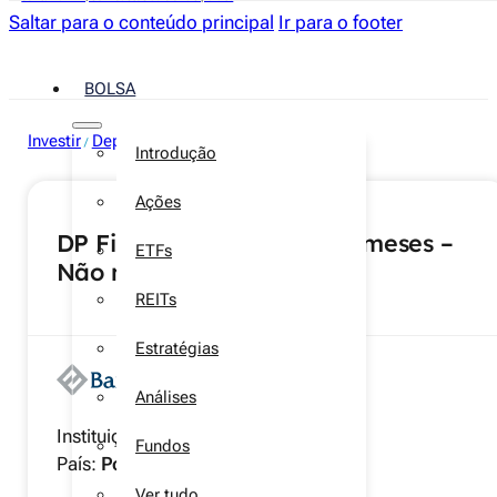
Saltar para o conteúdo principal
Ir para o footer
BOLSA
Investir
Depósitos a prazo
/
Introdução
Ações
DP Finantia Rendimento 6 meses –
ETFs
Não mobilizável
REITs
Estratégias
Análises
Instituição:
Banco Finantia
Fundos
País:
Portugal
Ver tudo