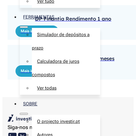
Ver tudo
FERRAMENTAS
DP Finantia Rendimento 1 ano
Mais informações
Simulador de depósitos a
prazo
DP Finantia Rendimento 6 meses
Calculadora de juros
Mais informações
compostos
Ver todas
SOBRE
O projecto investir.pt
Siga-nos nas redes sociais
Autores