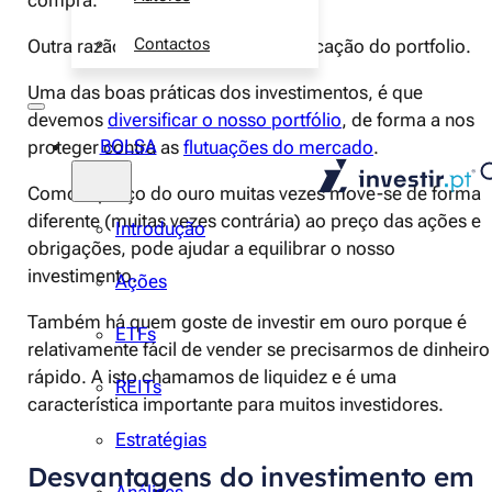
Contactos
Outra razão importante é a diversificação do portfolio.
Uma das boas práticas dos investimentos, é que
devemos
diversificar o nosso portfólio
, de forma a nos
BOLSA
proteger contra as
flutuações do mercado
.
Como o preço do ouro muitas vezes move-se de forma
diferente (muitas vezes contrária) ao preço das ações e
Introdução
obrigações, pode ajudar a equilibrar o nosso
investimento.
Ações
Também há quem goste de investir em ouro porque é
ETFs
relativamente fácil de vender se precisarmos de dinheiro
rápido. A isto chamamos de liquidez e é uma
REITs
característica importante para muitos investidores.
Estratégias
Desvantagens do investimento em