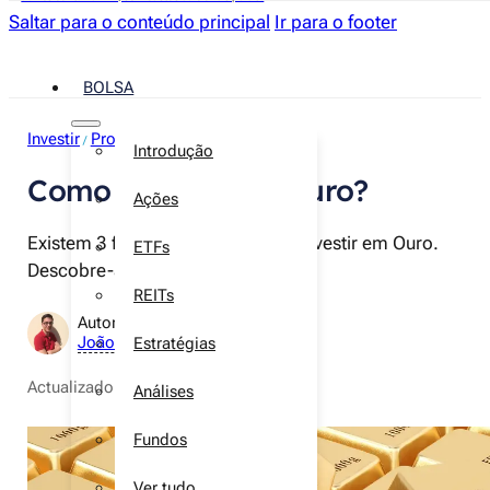
Saltar para o conteúdo principal
Ir para o footer
BOLSA
Investir
Produtos financeiros
Ouro
/
/
Introdução
Como investir em ouro?
Ações
Existem 3 formas principais para investir em Ouro.
ETFs
Descobre-as neste artigo.
REITs
Autor:
João Neves
Estratégias
Actualizado a
10 de dezembro de 2025
Análises
Fundos
Ver tudo