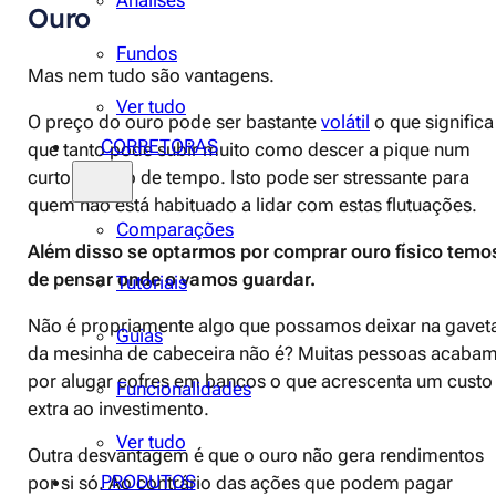
Análises
Ouro
Fundos
Mas nem tudo são vantagens.
Ver tudo
O preço do ouro pode ser bastante
volátil
o que significa
CORRETORAS
que tanto pode subir muito como descer a pique num
curto espaço de tempo. Isto pode ser stressante para
quem não está habituado a lidar com estas flutuações.
Comparações
Além disso se optarmos por comprar ouro físico temo
de pensar onde o vamos guardar.
Tutoriais
Não é propriamente algo que possamos deixar na gavet
Guias
da mesinha de cabeceira não é? Muitas pessoas acaba
por alugar cofres em bancos o que acrescenta um custo
Funcionalidades
extra ao investimento.
Ver tudo
Outra desvantagem é que o ouro não gera rendimentos
PRODUTOS
por si só. Ao contrário das ações que podem pagar