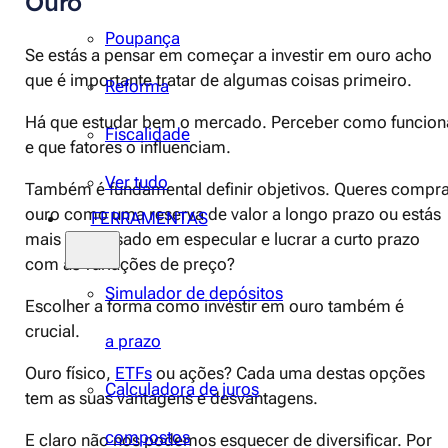
Ouro
Poupança
Se estás a pensar em começar a investir em ouro acho
que é importante tratar de algumas coisas primeiro.
Reforma
Há que estudar bem o mercado. Perceber como funcion
Fiscalidade
e que fatores o influenciam.
Ver tudo
Também é fundamental definir objetivos. Queres compr
ouro como uma reserva de valor a longo prazo ou estás
FERRAMENTAS
mais interessado em especular e lucrar a curto prazo
com as variações de preço?
Simulador de depósitos
Escolher a forma como investir em ouro também é
crucial.
a prazo
Ouro físico,
ETFs
ou ações? Cada uma destas opções
Calculadora de juros
tem as suas vantagens e desvantagens.
compostos
E claro não nos podemos esquecer de diversificar. Por