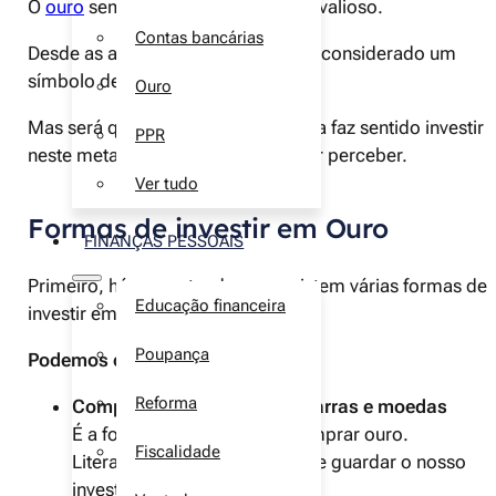
O
ouro
sempre foi visto como algo valioso.
Contas bancárias
Desde as antigas civilizações que é considerado um
símbolo de riqueza e poder.
Ouro
Mas será que nos dias de hoje ainda faz sentido investir
PPR
neste metal precioso? Vamos tentar perceber.
Ver tudo
Formas de investir em Ouro
FINANÇAS PESSOAIS
Primeiro, há que entender que existem várias formas de
Educação financeira
investir em ouro.
Poupança
Podemos comprar ouro físico:
Reforma
Comprar ouro físico como barras e moedas
É a forma mais directa de comprar ouro.
Fiscalidade
Literalmente, podemos tocar e guardar o nosso
investimento.