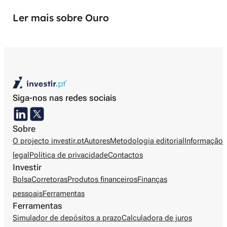
Ler mais sobre Ouro
Siga-nos nas redes sociais
Sobre
O projecto investir.pt
Autores
Metodologia editorial
Informação
legal
Política de privacidade
Contactos
Investir
Bolsa
Corretoras
Produtos financeiros
Finanças
pessoais
Ferramentas
Ferramentas
Simulador de depósitos a prazo
Calculadora de juros