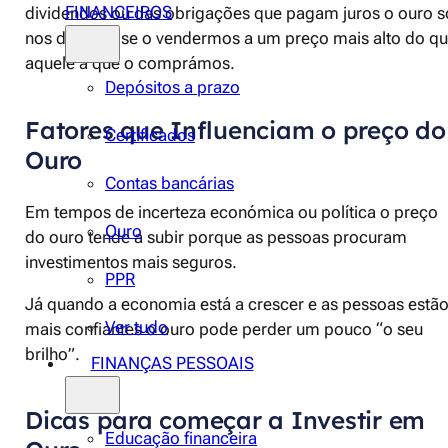
FINANCEIROS
dividendos ou das obrigações que pagam juros o ouro s
nos dá lucro se o vendermos a um preço mais alto do q
aquele a que o comprámos.
Depósitos a prazo
Fatores que Influenciam o preço do
Certificados
Ouro
Contas bancárias
Em tempos de incerteza económica ou política o preço
Ouro
do ouro tende a subir porque as pessoas procuram
investimentos mais seguros.
PPR
Já quando a economia está a crescer e as pessoas estã
Ver tudo
mais confiantes o ouro pode perder um pouco “o seu
brilho”.
FINANÇAS PESSOAIS
Dicas para começar a Investir em
Educação financeira