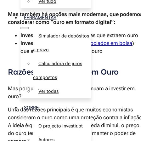
Ver tudo
Mas também há opções mais modernas, que podemo
FERRAMENTAS
considerar como “ouro em formato digital”:
Investir em ações
de empresas que extraem ouro
Simulador de depósitos
Investir em ETFs
(
fundos negociados em bolsa
)
a prazo
que acompanham o preço do ouro
Calculadora de juros
Razões para Investir em Ouro
compostos
Mas porque é que as pessoas continuam a investir em
Ver todas
ouro?
SOBRE
Uma das razões principais é que muitos economistas
consideram o ouro como uma proteção contra a inflaçã
A ideia é que quando o valor da moeda diminui, o preço
O projecto investir.pt
do ouro tende a subir o que ajuda a manter o poder de
Autores
compra.