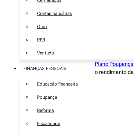
Certificados
Contas bancárias
Ouro
O futuro finance
PPR
desejamos ter u
Ver tudo
Felizmente, exi
Plano Poupança
FINANÇAS PESSOAIS
o rendimento da 
Porém, existem 
Educação financeira
subscrever este
Poupança
Reforma
O que é
Fiscalidade
Um
PPR
é uma es