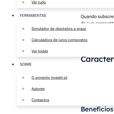
Ver tudo
financeiras, com 
FERRAMENTAS
Quando subscrev
de juro competi
Simulador de depósitos a prazo
estarás a rentab
a médio e longo 
Calculadora de juros compostos
Ver todas
Caracter
SOBRE
O PPR oferece um
O projecto investir.pt
para complementa
rentabilizar as 
Autores
nas contribuiçõ
Contactos
Benefícios