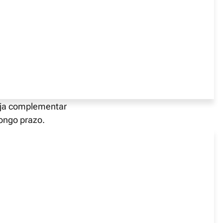
Afinal, todos
 a reforma.
ornada, como o
eja complementar
longo prazo.
mento de
instituições