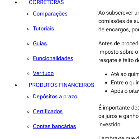
CORRETORAS
Ao subscrever u
Comparações
comissões de sub
Tutoriais
de encargos, po
Antes de proced
Guias
imposto sobre o 
Funcionalidades
resgate é feito 
Ver tudo
Até ao quin
Entre o qui
PRODUTOS FINANCEIROS
Após o oita
Depósitos a prazo
É importante de
Certificados
os juros e ganh
investido.
Contas bancárias
Lembra-te que de