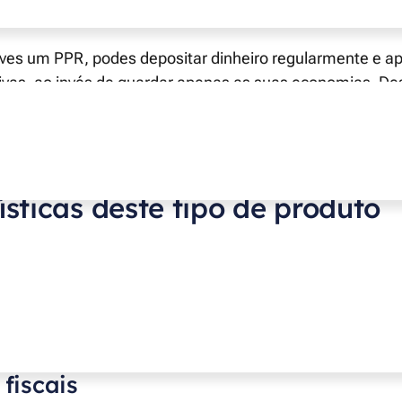
o objetivo de ajudar os seus clientes a planear e a investi
es um PPR, podes depositar dinheiro regularmente e apr
tivas, ao invés de guardar apenas as suas economias. De
ilizar o teu dinheiro ao longo dos anos e a garantir uma r
prazo.
ísticas deste tipo de produto
a série de benefícios e características que o torna uma
r a tua renda na reforma. Além da flexibilidade e da po
tuas economias, o PPR também oferece benefícios fiscais 
es quanto no momento do resgate.
 fiscais