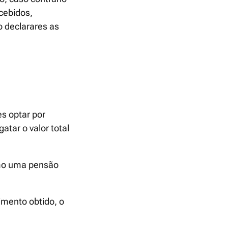
ecebidos,
 declarares as
s optar por
atar o valor total
omo uma pensão
imento obtido, o