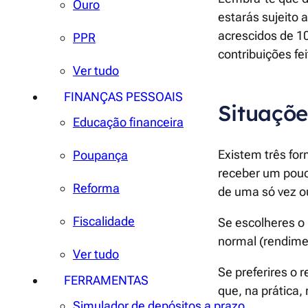
Ouro
estarás sujeito 
acrescidos de 1
PPR
contribuições fe
Ver tudo
FINANÇAS PESSOAIS
Situaçõe
Educação financeira
Existem três fo
Poupança
receber um pouco
Reforma
de uma só vez o
Fiscalidade
Se escolheres o
normal (rendime
Ver tudo
Se preferires o 
FERRAMENTAS
que, na prática,
Simulador de depósitos a prazo