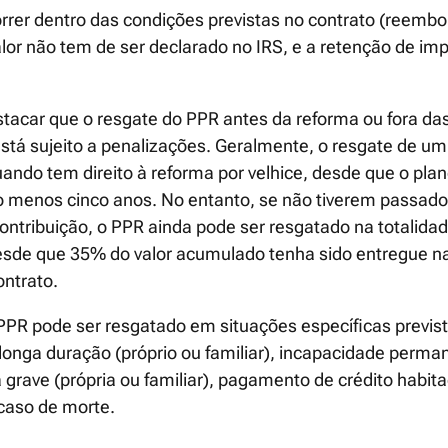
rrer dentro das condições previstas no contrato (reembol
valor não tem de ser declarado no IRS, e a retenção de im
stacar que o resgate do PPR antes da reforma ou fora da
 está sujeito a penalizações. Geralmente, o resgate de u
ando tem direito à reforma por velhice, desde que o plan
lo menos cinco anos. No entanto, se não tiverem passado
ontribuição, o PPR ainda pode ser resgatado na totalida
esde que 35% do valor acumulado tenha sido entregue n
ontrato.
PPR pode ser resgatado em situações específicas previs
onga duração (próprio ou familiar), incapacidade perman
a grave (própria ou familiar), pagamento de crédito habit
caso de morte.