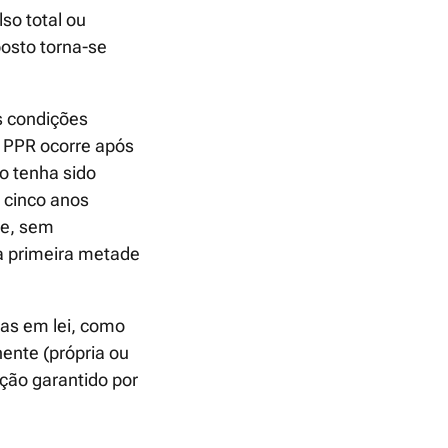
so total ou
posto torna-se
s condições
m PPR ocorre após
o tenha sido
 cinco anos
de, sem
a primeira metade
tas em lei, como
ente (própria ou
ação garantido por