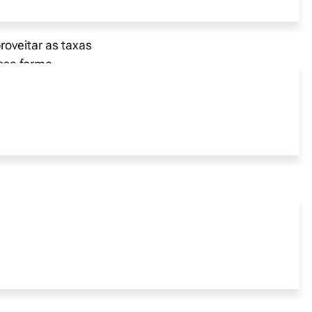
r no seu futuro.
oveitar as taxas
ssa forma,
eserva financeira
 opção atraente
ssibilidade de
favoráveis, tanto