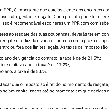
m PPR, é importante que estejas ciente dos encargos a
scrição, gestão e resgate. Cada produto pode ter difere
r isso é recomendável escolheres um PPR com comissõe
eres ao resgate das tuas poupanças, deverás ter em con
resgate é reduzida e varia de acordo com o prazo de apli
dentro ou fora dos limites legais. As taxas de imposto são
to ano de vigência do contrato, a taxa é de de 21,5%;
nto e o oitavo ano, a taxa é de 17,2%;
vo ano, a taxa é de 8,6%.
stacar que o imposto só é retido no momento do resgate
os sejam capitalizados até ao momento em que decides re
ves respeitar sempre as condições previstas no contrato