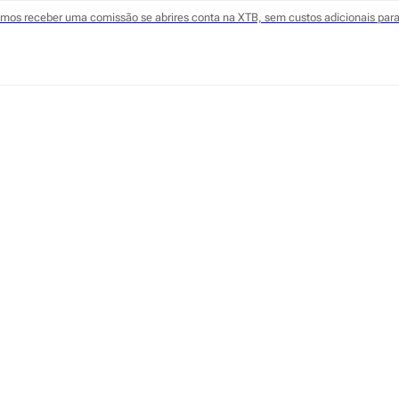
odemos receber uma comissão se abrires conta na XTB, sem custos adicionais para 
inanceiros
/
PPR
Poupança Reforma (PPR):
mo funciona?
nça Reforma (PPR) são um dos produtos de poupança m
eça melhor este plano, que benefícios tem e saiba como 
 Neves
e dezembro de 2025