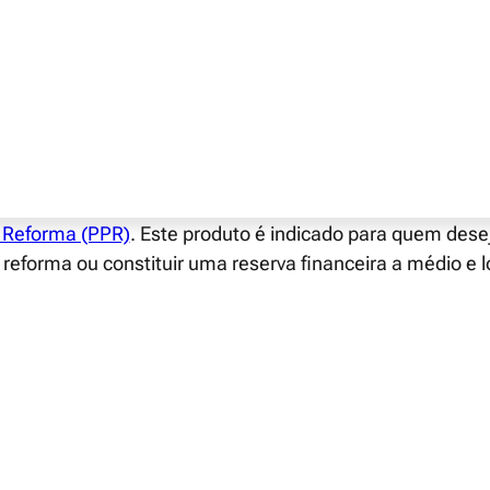
iro é uma preocupação compartilhada por muitos de nós. 
ma vida financeiramente estável, especialmente durante
stem produtos financeiros que podem nos ajudar nessa j
 Reforma (PPR)
. Este produto é indicado para quem des
reforma ou constituir uma reserva financeira a médio e 
certas características que nem todos conhecem no mo
 produto financeiro. Vamos conhecê-las.
 um PPR?
pécie de conta-poupança oferecida por bancos e outras 