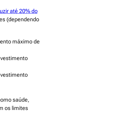
uzir até 20% do
ites (dependendo
imento máximo de
nvestimento
nvestimento
como saúde,
 os limites