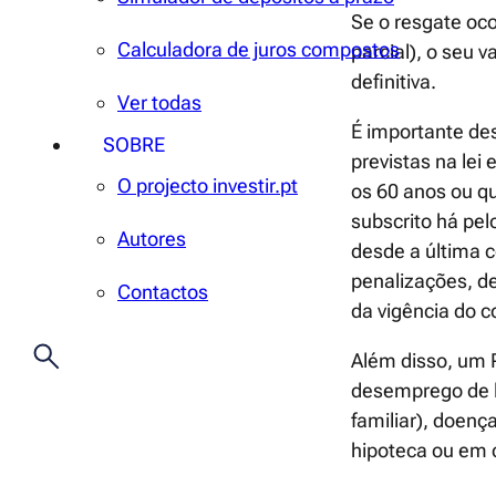
Se o resgate oco
Calculadora de juros compostos
parcial), o seu 
definitiva.
Ver todas
É importante de
SOBRE
previstas na lei
O projecto investir.pt
os 60 anos ou qu
subscrito há pe
Autores
desde a última c
penalizações, d
Contactos
da vigência do c
Além disso, um 
desemprego de l
familiar), doenç
hipoteca ou em 