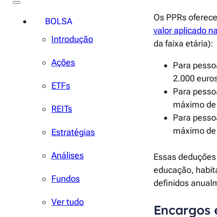
Os PPRs ofere
BOLSA
valor aplicado n
Introdução
da faixa etária):
Ações
Para pesso
2.000 euros
ETFs
Para pessoa
máximo de 
REITs
Para pessoa
máximo de 
Estratégias
Análises
Essas deduções 
educação, habit
Fundos
definidos anual
Ver tudo
Encargos 