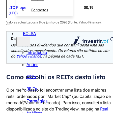
LTC Properties
junho
$0,19
Contactos
(LTC)
Valores actualizados a
8 de junho de 2026
(Fonte: Yahoo Finance).
BOLSA
Disclaimer
Os valores dos dividendos que constam desta lista são
actualizados mensalmente. Os valores são obtidos no site
Introdução
do
Yahoo Finance
, na página de cada REIT.
Ações
Como escolhi os REITs desta lista
ETFs
REITs
O primeiro passo foi encontrar uma lista dos maiores
reits, ordenados por “Market Cap” (ou Capitalização de
Estratégias
mercado/Valor de mercado). Para isso, consultei a lista
disponibilizada no site do TradingView, na página
Real