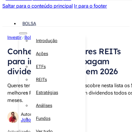
Saltar para o conteúdo principal
Ir para o footer
BOLSA
Investir
Bolsa
REITs
/
/
Introdução
Conhece os 5 melhores REITs
Ações
para investir e que pagam
ETFs
dividendos mensais em 2026
REITs
Queres ter uma "renda" mensal? Descobre nesta lista os 
melhores REITs de 2026 que pagam dividendos todos o
Estratégias
meses.
Análises
Autor:
Fundos
João Neves
Ver tudo
Actualizado a
8 de junho de 2026