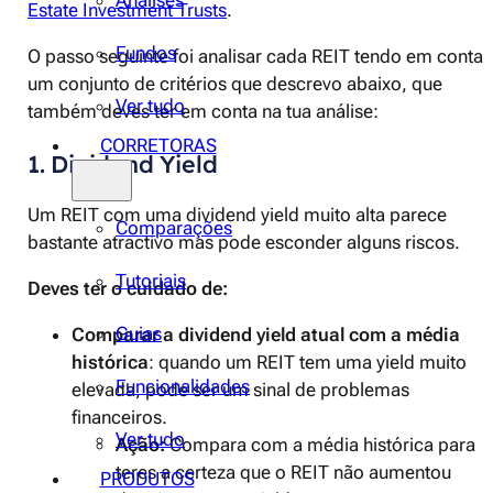
Análises
Estate Investment Trusts
.
Fundos
O passo seguinte foi analisar cada REIT tendo em conta
um conjunto de critérios que descrevo abaixo, que
Ver tudo
também deves ter em conta na tua análise:
CORRETORAS
1. Dividend Yield
Um REIT com uma dividend yield muito alta parece
Comparações
bastante atractivo mas pode esconder alguns riscos.
Tutoriais
Deves ter o cuidado de:
Guias
Comparar a dividend yield atual com a média
histórica
: quando um REIT tem uma yield muito
Funcionalidades
elevada, pode ser um sinal de problemas
financeiros.
Ver tudo
Ação:
Compara com a média histórica para
teres a certeza que o REIT não aumentou
PRODUTOS