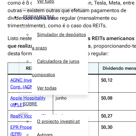
Ver tudo
como é o caso da Alphabet, Amazon, Tesla, Meta, entre
outras – existem outras que efetuam pagamentos de
FERRAMENTAS
dividendos numa base regular (mensalmente ou
trimestralmente), como é o caso dos REITs.
Simulador de depósitos
Listo neste artigo os
cinco melhores REITs americanos
que realizam pagamentos mensais
, proporcionando-t
a prazo
desta forma um fluxo de rendimento regular:
Calculadora de juros
REIT
Mês
Dividendo mens
compostos
AGNC Investment
junho
$0,12
Corp. (AGNC)
Ver todas
Apple Hospitality
junho
$0,08
SOBRE
(APLE)
Realty Income (O)
junho
$0,27
O projecto investir.pt
EPR Properties
junho
$0,30
(EPR)
Autores