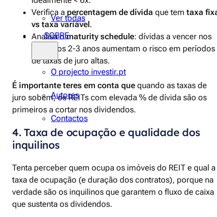
idealmente < 6x.
Verifica a
percentagem de dívida
que tem
taxa fix
Ver todas
vs taxa variável
.
SOBRE
Analisa o
maturity schedule
: dívidas a vencer nos
próximos 2-3 anos aumentam o risco em períodos
de taxas de juro altas.
O projecto investir.pt
É importante teres em conta que
quando as taxas de
Autores
juro sobem, os REITs com elevada % de dívida são os
primeiros a cortar nos dividendos.
Contactos
4. Taxa de ocupação e qualidade dos
inquilinos
Tenta perceber quem ocupa os imóveis do REIT e qual a
taxa de ocupação (e duração dos contratos), porque na
verdade são os inquilinos que garantem o fluxo de caixa
que sustenta os dividendos.