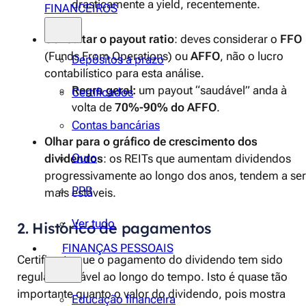
drasticamente a yield, recentemente.
FINANCEIROS
Consultar o payout ratio
: deves considerar o
FFO
(Funds From Operations) ou
AFFO
, não o lucro
Depósitos a prazo
contabilístico para esta análise.
Regra geral:
um payout “saudável” anda à
Certificados
volta de
70%-90% do AFFO
.
Contas bancárias
Olhar para o gráfico de crescimento dos
Ouro
dividendos
: os REITs que aumentam dividendos
progressivamente ao longo dos anos, tendem a ser
PPR
mais estáveis.
Ver tudo
2. Histórico de pagamentos
FINANÇAS PESSOAIS
Certifica-te que o pagamento do dividendo tem sido
regular e estável ao longo do tempo. Isto é quase tão
importante quanto o valor do dividendo, pois mostra
Educação financeira