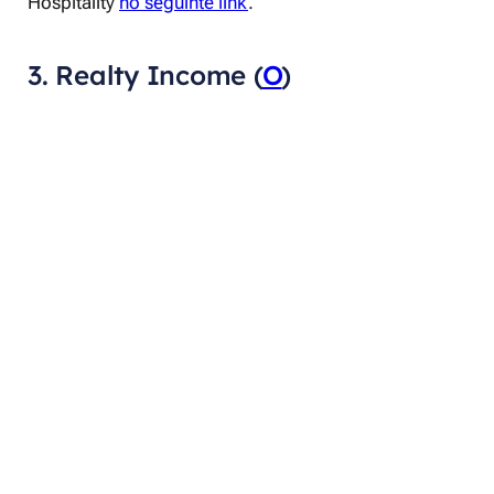
Hospitality
no seguinte link
.
3. Realty Income (
O
)