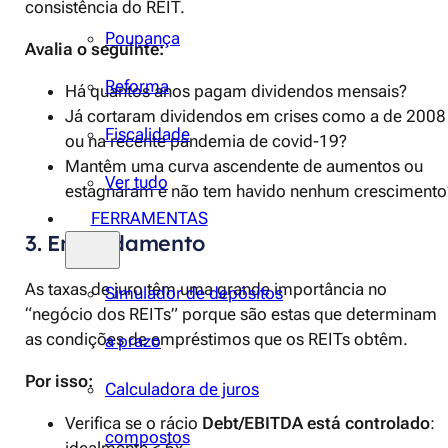
consistência do REIT.
Poupança
Avalia o seguinte:
Reforma
Há quantos anos pagam dividendos mensais?
Já cortaram dividendos em crises como a de 2008
Fiscalidade
ou na recente pandemia de covid-19?
Mantêm uma curva ascendente de aumentos ou
Ver tudo
estagnaram e não tem havido nenhum crescimento
FERRAMENTAS
3. Endividamento
As taxas de juro têm uma grande importância no
Simulador de depósitos
“negócio dos REITs” porque são estas que determinam
as condições de empréstimos que os REITs obtêm.
a prazo
Por isso:
Calculadora de juros
Verifica se o rácio
Debt/EBITDA está controlado
:
compostos