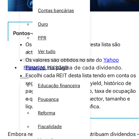
Contas bancárias
Ouro
Pontos-chave
PPR
Os valores dos dividendos desta lista são
Ver tudo
actualizados mensalmente.
Os valores são obtidos no site do
Yahoo
Finance
, na página de cada dividendo.
FINANÇAS PESSOAIS
Escolhi cada REIT desta lista tendo em conta os
seguntes critérios: dividend yield, histórico de
Educação financeira
pagamentos, endividamento, taxa de ocupação
e qualidade dos inquilinos, sector, tamanho e
Poupança
liquidez e exposição geográfica.
Reforma
Fiscalidade
Embora nem todas as empresas distribuam dividendos 