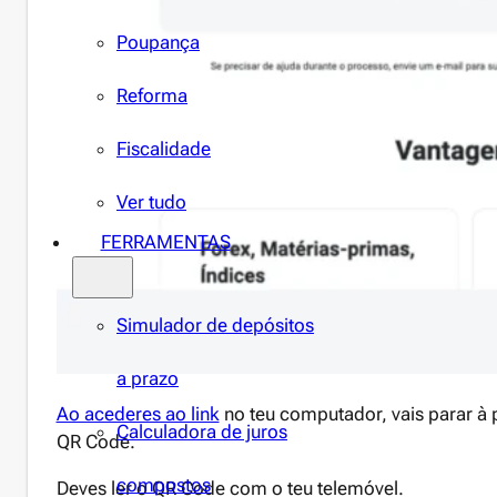
Poupança
Reforma
Fiscalidade
Ver tudo
FERRAMENTAS
Simulador de depósitos
a prazo
Ao acederes ao link
no teu computador, vais parar à
Calculadora de juros
QR Code.
compostos
Deves ler o QR Code com o teu telemóvel.