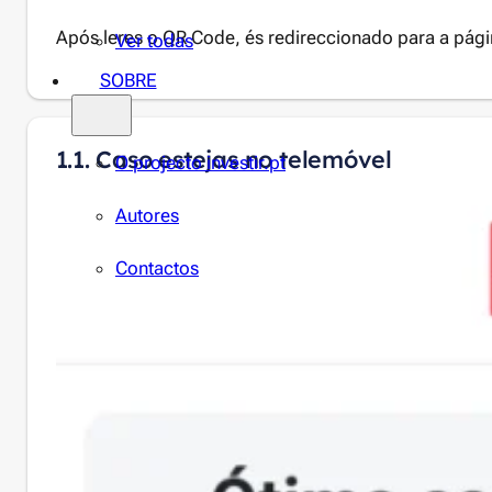
Após leres o QR Code, és redireccionado para a pág
Ver todas
SOBRE
1.1. Caso estejas no telemóvel
O projecto investir.pt
Autores
Contactos