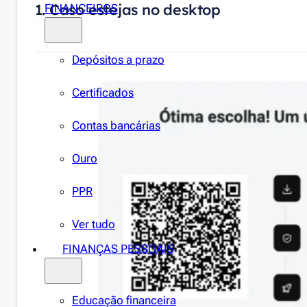
1. Caso estejas no desktop
FINANCEIROS
Depósitos a prazo
Certificados
Contas bancárias
Ouro
PPR
Ver tudo
FINANÇAS PESSOAIS
Educação financeira