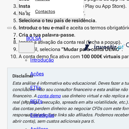
Instala a app da XTB
(Google Play ou App Store).
Contactos
Na app, escolhe
“Abrir conta”
.
Seleciona o teu país de residência
.
Introduz o teu e-mail
e aceita os termos obrigatóri
Cria a tua palavra-passe
.
BOLSA
Ignora a ativação da conta real (fecha a popup).
No perfil, seleciona
“Mudar para conta DEMO”
.
A conta demo fica ativa com
100 000€ virtuais
para
Introdução
Ações
Disclaimer
Esta análise é informativa e/ou educacional. Deves fazer a tua
ETFs
conclusões. Não sou consultor financeiro e esta análise nã
financeiro.
A
conta demo
usa dinheiro virtual e não replica
REITs
real (slippage, execução, spreads em alta volatilidade, etc
das contas perdem dinheiro ao negociar CFDs com este forne
Estratégias
responsabilidade; Este links são afiliados. Podemos receb
abrir conta), sem custos adicionais para ti.