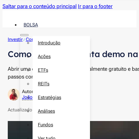
Saltar para o conteúdo principal
Ir para o footer
BOLSA
Investir
Corretoras
Tutoriais
/
/
Introdução
Como abrir uma conta demo na
Ações
Abrir uma conta demo na XTB é totalmente gratuito e ba
ETFs
passos como o podes fazer.
REITs
Autor:
João Neves
Estratégias
Actualizado a
17 de maio de 2026
Análises
Fundos
Ver tudo