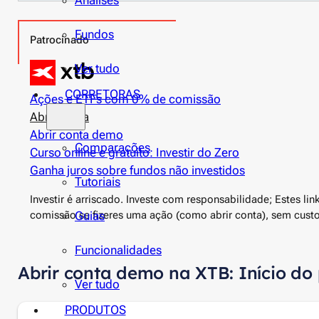
Análises
Fundos
Patrocinado
Ver tudo
CORRETORAS
Ações e ETFs com 0% de comissão
Abrir conta
Abrir conta demo
Comparações
Curso online e gratuito: Investir do Zero
Ganha juros sobre fundos não investidos
Tutoriais
Investir é arriscado. Investe com responsabilidade; Estes l
comissão se fizeres uma ação (como abrir conta), sem custos
Guias
Funcionalidades
Abrir conta demo na XTB: Início do
Ver tudo
PRODUTOS