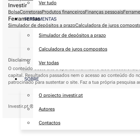
Ver tudo
Investir
Bolsa
Corretoras
Produtos financeiros
Finanças pessoais
Ferrame
Ferramentas
FERRAMENTAS
Simulador de depósitos a prazo
Calculadora de juros compost
Simulador de depósitos a prazo
Calculadora de juros compostos
Disclaimer
Ver todas
O conteúdo deste site é apenas informativo e/ou educacional, 
capital. Resultados passados nem o acesso ao conteúdo do noss
SOBRE
patrocinado para sustentar o site. Faz a tua própria pesquisa 
O projecto investir.pt
Investir.pt ® marca nacional
nº736274
- Todos os direitos res
Autores
Contactos