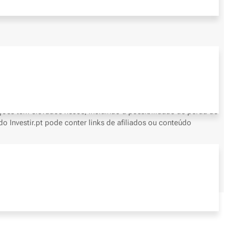
ões tem elevados riscos, incluindo a possibilidade de perda de
o Investir.pt pode conter links de afiliados ou conteúdo