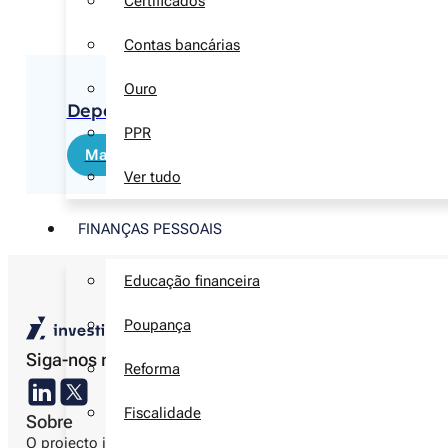
Certificados
Contas bancárias
Ouro
Depósito Mais Relação Bankinter 3 meses
PPR
Mais informações
Ver tudo
FINANÇAS PESSOAIS
Educação financeira
Poupança
Siga-nos nas redes sociais
Reforma
Fiscalidade
Sobre
O projecto investir.pt
Autores
Metodologia editorial
Informação 