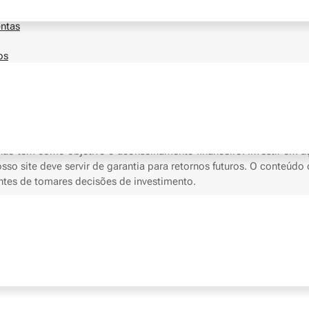
ntas
os
não tem como objetivo o aconselhamento financeiro. Investir em aç
o site deve servir de garantia para retornos futuros. O conteúdo d
antes de tomares decisões de investimento.
ervados © 2026