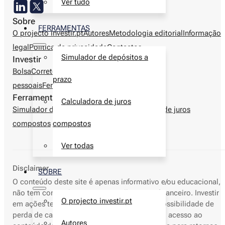
Ver tudo
Sobre
FERRAMENTAS
O projecto investir.pt
Autores
Metodologia editorial
Informação
legal
Política de privacidade
Contactos
Simulador de depósitos a
Investir
Bolsa
Corretoras
Produtos financeiros
Finanças
prazo
pessoais
Ferramentas
Ferramentas
Calculadora de juros
Simulador de depósitos a prazo
Calculadora de juros
compostos
compostos
Ver todas
Disclaimer
SOBRE
O conteúdo deste site é apenas informativo e/ou educacional,
não tem como objetivo o aconselhamento financeiro. Investir
O projecto investir.pt
em ações tem elevados riscos, incluindo a possibilidade de
perda de capital. Resultados passados nem o acesso ao
Autores