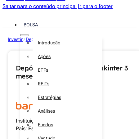
Saltar para o conteúdo principal
Ir para o footer
BOLSA
Investir
Depósitos a prazo
/
Introdução
Ações
Depósito Mais Relação Bankinter 3
ETFs
meses
REITs
Estratégias
Análises
Instituição:
Bankinter
Fundos
País:
Espanha
Ver tudo