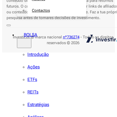
conteúdo do nosso site deve servir de garantia para retornos
futuros. O conteúdo do Investir.pt pode conter links de afiliado
Contactos
ou conteúdo patrocinado para sustentar o site. Faz a tua própr
pesquisa antes de tomares decisões de investimento.
BOLSA
Investir.pt ® marca nacional
nº736274
- Todos os direitos
reservados © 2026
Introdução
Ações
ETFs
REITs
Estratégias