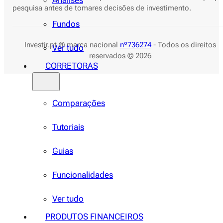
Análises
pesquisa antes de tomares decisões de investimento.
Fundos
Investir.pt ® marca nacional
nº736274
- Todos os direitos
Ver tudo
reservados © 2026
CORRETORAS
Comparações
Tutoriais
Guias
Funcionalidades
Ver tudo
PRODUTOS FINANCEIROS