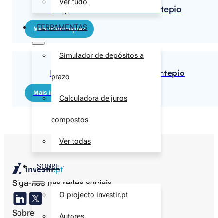
Ver tudo
Depósito TOP 3 Meses Montepio
FERRAMENTAS
Mais informações
Simulador de depósitos a
Poupança Cresce 1 Ano Montepio
prazo
Mais informações
Calculadora de juros
compostos
Ver todas
SOBRE
Siga-nos nas redes sociais
O projecto investir.pt
Sobre
Autores