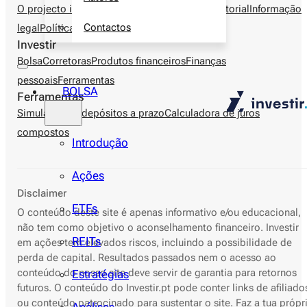
O projecto investir.pt
Autores
Metodologia editorial
Informação
Contactos
legal
Política de privacidade
Contactos
Investir
Bolsa
Corretoras
Produtos financeiros
Finanças
pessoais
Ferramentas
BOLSA
Ferramentas
Simulador de depósitos a prazo
Calculadora de juros
compostos
Introdução
Ações
Disclaimer
ETFs
O conteúdo deste site é apenas informativo e/ou educacional,
não tem como objetivo o aconselhamento financeiro. Investir
REITs
em ações tem elevados riscos, incluindo a possibilidade de
perda de capital. Resultados passados nem o acesso ao
conteúdo do nosso site deve servir de garantia para retornos
Estratégias
futuros. O conteúdo do Investir.pt pode conter links de afiliado
ou conteúdo patrocinado para sustentar o site. Faz a tua própr