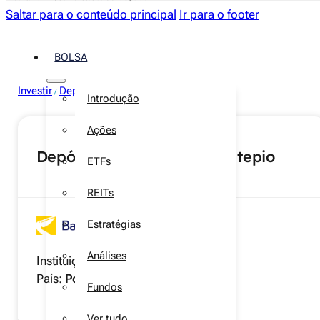
Saltar para o conteúdo principal
Ir para o footer
BOLSA
Investir
Depósitos a prazo
/
Introdução
Ações
Depósito Super 2 Anos Montepio
ETFs
REITs
Estratégias
Análises
Instituição:
Banco Montepio
País:
Portugal
Fundos
Ver tudo