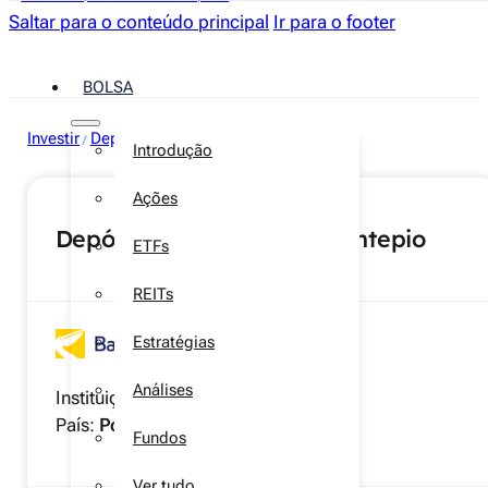
Saltar para o conteúdo principal
Ir para o footer
BOLSA
Investir
Depósitos a prazo
/
Introdução
Ações
Depósito TOP 12 Meses Montepio
ETFs
REITs
Estratégias
Análises
Instituição:
Banco Montepio
País:
Portugal
Fundos
Ver tudo