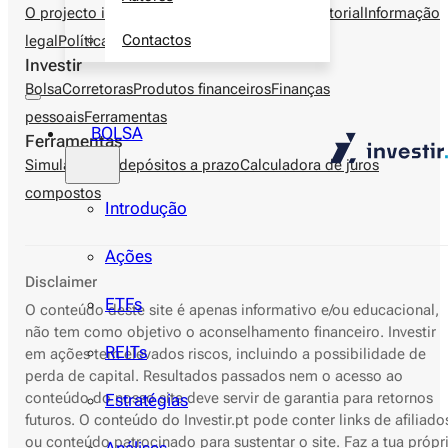
O projecto investir.pt
Autores
Metodologia editorial
Informação
Contactos
legal
Política de privacidade
Contactos
Investir
Bolsa
Corretoras
Produtos financeiros
Finanças
pessoais
Ferramentas
BOLSA
Ferramentas
Simulador de depósitos a prazo
Calculadora de juros
compostos
Introdução
Ações
Disclaimer
ETFs
O conteúdo deste site é apenas informativo e/ou educacional,
não tem como objetivo o aconselhamento financeiro. Investir
REITs
em ações tem elevados riscos, incluindo a possibilidade de
perda de capital. Resultados passados nem o acesso ao
conteúdo do nosso site deve servir de garantia para retornos
Estratégias
futuros. O conteúdo do Investir.pt pode conter links de afiliado
ou conteúdo patrocinado para sustentar o site. Faz a tua própr