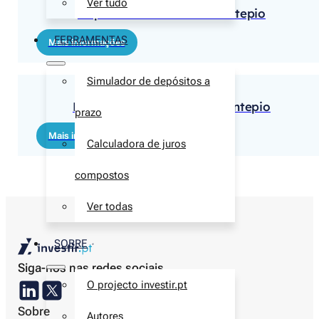
Ver tudo
Depósito TOP 3 Meses Montepio
FERRAMENTAS
Mais informações
Simulador de depósitos a
Poupança Cresce 1 Ano Montepio
prazo
Mais informações
Calculadora de juros
compostos
Ver todas
SOBRE
Siga-nos nas redes sociais
O projecto investir.pt
Sobre
Autores