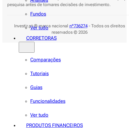
Análises
pesquisa antes de tomares decisões de investimento.
Fundos
Investir.pt ® marca nacional
nº736274
- Todos os direitos
Ver tudo
reservados © 2026
CORRETORAS
Comparações
Tutoriais
Guias
Funcionalidades
Ver tudo
PRODUTOS FINANCEIROS