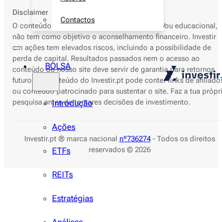
Disclaimer
Contactos
O conteúdo deste site é apenas informativo e/ou educacional,
não tem como objetivo o aconselhamento financeiro. Investir
em ações tem elevados riscos, incluindo a possibilidade de
perda de capital. Resultados passados nem o acesso ao
BOLSA
conteúdo do nosso site deve servir de garantia para retornos
futuros. O conteúdo do Investir.pt pode conter links de afiliado
ou conteúdo patrocinado para sustentar o site. Faz a tua própr
pesquisa antes de tomares decisões de investimento.
Introdução
Ações
Investir.pt ® marca nacional
nº736274
- Todos os direitos
reservados © 2026
ETFs
REITs
Estratégias