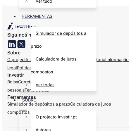
Ver tudo
FERRAMENTAS
Simulador de depósitos a
Siga-nos nas redes sociais
prazo
Sobre
Calculadora de juros
O projecto investir.pt
Autores
Metodologia editorial
Informação
legal
Política de privacidade
Contactos
compostos
Investir
Bolsa
Corretoras
Produtos financeiros
Finanças
Ver todas
pessoais
Ferramentas
Ferramentas
SOBRE
Simulador de depósitos a prazo
Calculadora de juros
compostos
O projecto investir.pt
Autores