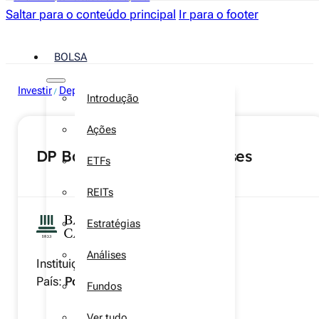
Saltar para o conteúdo principal
Ir para o footer
BOLSA
Investir
Depósitos a prazo
/
Introdução
Ações
DP Banco Carregosa 3 Meses
ETFs
REITs
Estratégias
Análises
Instituição:
Banco Carregosa
País:
Portugal
Fundos
Ver tudo