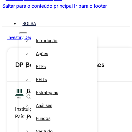
Saltar para o conteúdo principal
Ir para o footer
BOLSA
Investir
Depósitos a prazo
/
Introdução
Ações
DP Banco Carregosa 6 Meses
ETFs
REITs
Estratégias
Análises
Instituição:
Banco Carregosa
País:
Portugal
Fundos
Ver tudo