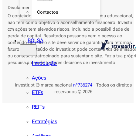
Disclaimer
Contactos
O conteúdo deste site é apenas informativo e/ou educacional,
não tem como objetivo o aconselhamento financeiro. Investir
em ações tem elevados riscos, incluindo a possibilidade de
perda de capital. Resultados passados nem o acesso ao
BOLSA
conteúdo do nosso site deve servir de garantia para retornos
futuros. O conteúdo do Investir.pt pode conter links de afiliado
ou conteúdo patrocinado para sustentar o site. Faz a tua própr
pesquisa antes de tomares decisões de investimento.
Introdução
Ações
Investir.pt ® marca nacional
nº736274
- Todos os direitos
reservados © 2026
ETFs
REITs
Estratégias