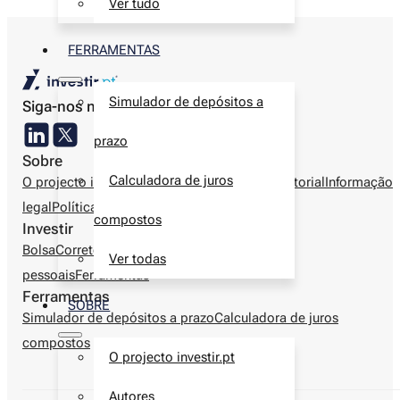
Ver tudo
FERRAMENTAS
Simulador de depósitos a
Siga-nos nas redes sociais
prazo
Sobre
Calculadora de juros
O projecto investir.pt
Autores
Metodologia editorial
Informação
legal
Política de privacidade
Contactos
compostos
Investir
Bolsa
Corretoras
Produtos financeiros
Finanças
Ver todas
pessoais
Ferramentas
Ferramentas
SOBRE
Simulador de depósitos a prazo
Calculadora de juros
compostos
O projecto investir.pt
Autores